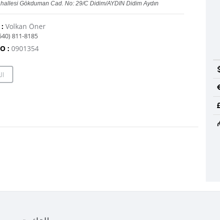
hallesi Gökduman Cad. No: 29/C Didim/AYDIN Didim Aydın
Volkan Öner
سماسرتنا 
540) 811-8185
O :
0901354
ال