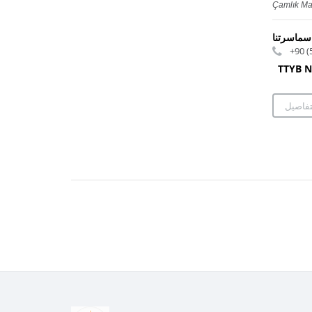
Çamlık Ma
:
+90 (
TTYB N
تفاصيل