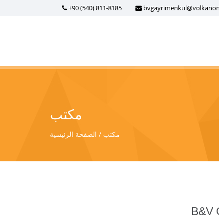
+90 (540) 811-8185
bvgayrimenkul@volkano
مكتب
مكتب
الصفحة الرئيسية
B&V G