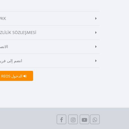
VKK
İZLİLİK SÖZLEŞMESİ
الاتص
انضم إلى فريق
REOS الدخول