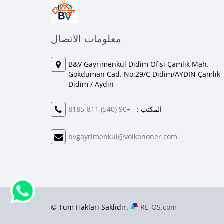
معلومات الاتصال
B&V Gayrimenkul Didim Ofisi Çamlık Mah.
Gökduman Cad. No:29/C Didim/AYDIN Çamlık
Didim / Aydın
المكتب :
+90 (540) 811-8185
bvgayrimenkul@volkanoner.com
© Tüm Hakları Saklıdır.
RE-OS.com