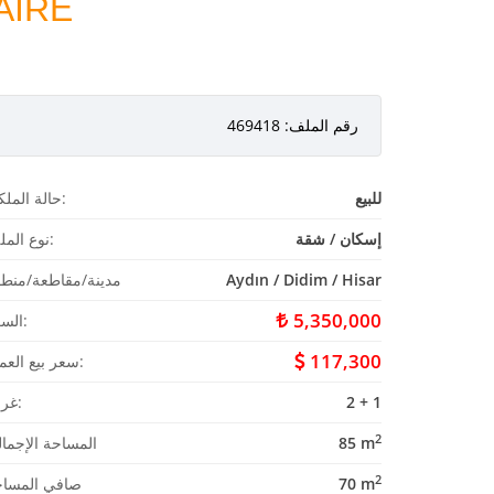
AİRE
رقم الملف: 469418
للبيع
حالة الملكية:
إسكان / شقة
نوع الملف:
Aydın / Didim / Hisar
مدينة/مقاطعة/منط
5,350,000
السعر:
117,300
سعر بيع العملة:
2 + 1
غرفة:
2
85 m
المساحة الإجمال
2
70 m
صافي المساح