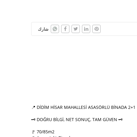
شارك
📍 DİDİM HİSAR MAHALLESİ ASASÖRLÜ BİNADA 2+1
🗝️ DOĞRU BİLGİ, NET SONUÇ, TAM GÜVEN 🗝️
🚩 70/85m2