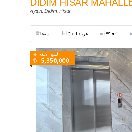
DİDİM HİSAR MAHALL
Aydın, Didim, Hisar
2
85 m
2 + 1 غرفة
شقة
للبيع - شقة
5,350,000