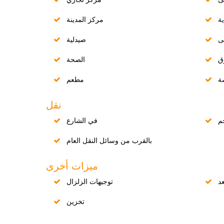
ية
مركز المدينة
ى
صيدلية
ق
الصحة
ة
مطعم
نقل
م
في الشارع
بالقرب من وسائل النقل العام
ميزات أخرى
د
توجيهات الزلزال
تخزين