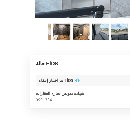
حالة EİDS
تم اختيار إعفاء EİDS
شهادة تفويض تجارة العقارات
0901354