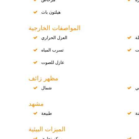
هيلتون باث
المواصفات الخارجية
ة
العزل الحراري
ت
تسرب المياه
عازل للصوت
مظهر زائف
ي
شمال
مشهد
نة
طبيعة
الميزات البيئية
ى
مركز تجاري