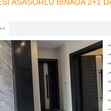
ESİ ASASÖRLÜ BİNADA 2+1 D
1
قة
ية
ة