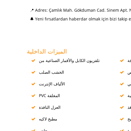
📍 Adres: Çamlık Mah. Gökduman Cad. Sinem Apt. N
🔔 Yeni fırsatlardan haberdar olmak için bizi takip
الميزات الداخلية
ة
تلفزيون الكابل والأقمار الصناعية من
الخشب الصلب
ي
الألياف الإنترنت
ية
PVC المغلفة
العزل النافذة
خ
مطبخ لاكيه
ة
مرحاض