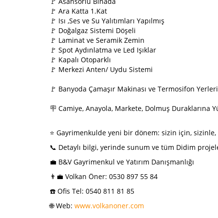
🚩 Asansörlü Binada
🚩 Ara Katta 1.Kat
🚩 Isı ,Ses ve Su Yalıtımları Yapılmış
🚩 Doğalgaz Sistemi Döşeli
🚩 Laminat ve Seramik Zemin
🚩 Spot Aydınlatma ve Led Işıklar
🚩 Kapalı Otoparklı
🚩 Merkezi Anten/ Uydu Sistemi
🚩 Banyoda Çamaşır Makinası ve Termosifon Yerleri
🪧 Camiye, Anayola, Markete, Dolmuş Duraklarına
⭐ Gayrimenkulde yeni bir dönem: sizin için, sizinle
📞 Detaylı bilgi, yerinde sunum ve tüm Didim projele
💼 B&V Gayrimenkul ve Yatırım Danışmanlığı
👨‍💼 Volkan Öner: 0530 897 55 84
☎️ Ofis Tel: 0540 811 81 85
🌐 Web:
www.volkanoner.com