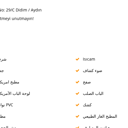
o: 29/C Didim / Aydın
 etmeyi unutmayın!
Isıcam
شرف
ضوء كشاف
جص
صفح
مطبخ امريك
الباب الصلب
لوحة الباب الأمريك
كشك
نوافذ PVC
المطبخ الغاز الطبيعي
مطب
هيلتون المصارف
دش الحجر