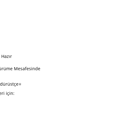
 Hazır
 Yürüme Mesafesinde
, dürüstçe⭐
ri için: