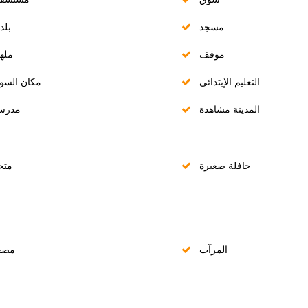
مسجد
بلد
موقف
مله
التعليم الإبتدائي
مكان السو
المدينة مشاهدة
مدرس
حافلة صغيرة
متخ
المرآب
مصع