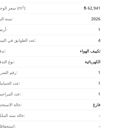
2
62,941
):
سعر الوحدة (m
2026
سنة البناء:
1
أرضية:
4
عدد الطوابق في المبنى:
تكييف الهواء
تدفئة:
الكهربائية
نوع التدفئة:
1
رقم الشرفة:
1
عدد الحمامات:
1
عدد المراحيض:
فارغ
حالة الاستخدام:
-
حالة سند الملكية:
-
استحقاقات: