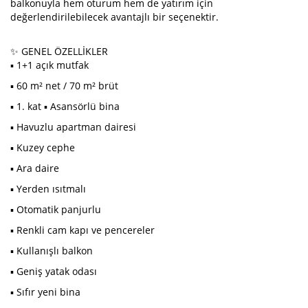
balkonuyla hem oturum hem de yatırım için
değerlendirilebilecek avantajlı bir seçenektir.
✨ GENEL ÖZELLİKLER
▪️ 1+1 açık mutfak
▪️ 60 m² net / 70 m² brüt
▪️ 1. kat ▪️ Asansörlü bina
▪️ Havuzlu apartman dairesi
▪️ Kuzey cephe
▪️ Ara daire
▪️ Yerden ısıtmalı
▪️ Otomatik panjurlu
▪️ Renkli cam kapı ve pencereler
▪️ Kullanışlı balkon
▪️ Geniş yatak odası
▪️ Sıfır yeni bina