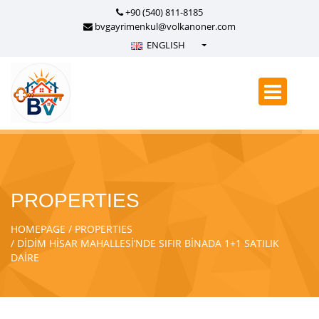
+90 (540) 811-8185
bvgayrimenkul@volkanoner.com
ENGLISH
Türkçe - Turkish
English - English
русский - Russian
فارسی - Persian
العربية - Arabic
Crnogorski - Montenegrin
PROPERTIES
Српски - Serbian
HOMEPAGE
PROPERTIES
DİDİM HİSAR MAHALLESİ’NDE SIFIR BİNADA 1+1 SATILIK
DAİRE