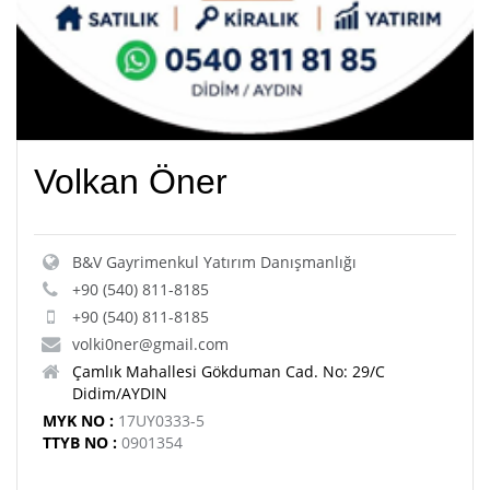
Volkan Öner
B&V Gayrimenkul Yatırım Danışmanlığı
+90 (540) 811-8185
+90 (540) 811-8185
volki0ner@gmail.com
Çamlık Mahallesi Gökduman Cad. No: 29/C
Didim/AYDIN
MYK NO :
17UY0333-5
TTYB NO :
0901354