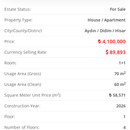
Estate Status:
For Sale
Property Type:
House / Apartment
City/County/District
Aydın / Didim / Hisar
4,100,000
Price:
89,893
Currency Selling Rate:
Room:
1+1
2
Usage Area (Gross)
70 m
2
Usage Area (Clean)
60 m
2
Square Meter Unit Price (m
):
58,571
Construction Year:
2026
Floor:
1
Number of Floors:
4