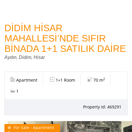
DİDİM HİSAR
MAHALLESİ’NDE SIFIR
BİNADA 1+1 SATILIK DAİRE
Aydın, Didim, Hisar
2
Apartment
1+1 Room
70 m
1
Property Id: 469291
For Sale - Apartment