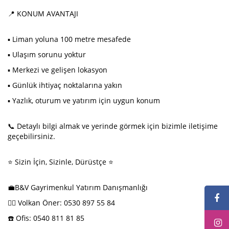
📍 KONUM AVANTAJI
▪️ Liman yoluna 100 metre mesafede
▪️ Ulaşım sorunu yoktur
▪️ Merkezi ve gelişen lokasyon
▪️ Günlük ihtiyaç noktalarına yakın
▪️ Yazlık, oturum ve yatırım için uygun konum
📞 Detaylı bilgi almak ve yerinde görmek için bizimle iletişime
geçebilirsiniz.
⭐ Sizin İçin, Sizinle, Dürüstçe ⭐
💼B&V Gayrimenkul Yatırım Danışmanlığı
💁‍♂️ Volkan Öner: 0530 897 55 84
☎️ Ofis: 0540 811 81 85