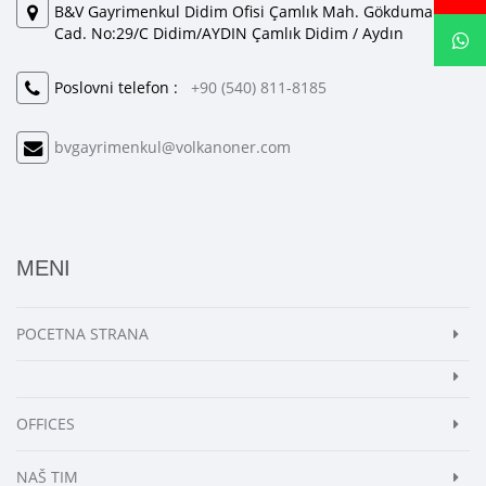
B&V Gayrimenkul Didim Ofisi Çamlık Mah. Gökduman
Cad. No:29/C Didim/AYDIN Çamlık Didim / Aydın
Poslovni telefon :
+90 (540) 811-8185
bvgayrimenkul@volkanoner.com
MENI
POCETNA STRANA
OFFICES
NAŠ TIM