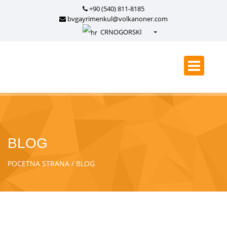
+90 (540) 811-8185
bvgayrimenkul@volkanoner.com
CRNOGORSKİ
Türkçe - Turkish
English - English
русский - Russian
فارسی - Persian
العربية - Arabic
Crnogorski - Montenegrin
BLOG
Српски - Serbian
POCETNA STRANA
BLOG