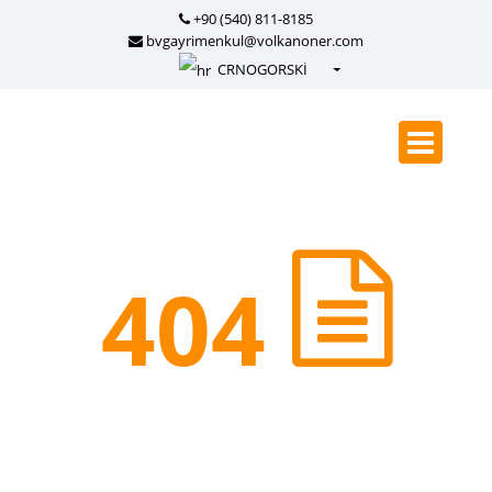
+90 (540) 811-8185
bvgayrimenkul@volkanoner.com
CRNOGORSKİ
Türkçe - Turkish
English - English
русский - Russian
فارسی - Persian
العربية - Arabic
404
Crnogorski - Montenegrin
Српски - Serbian