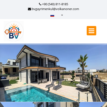
+90 (540) 811-8185
bvgayrimenkul@volkanoner.com
Türkçe - Turkish
English - English
русский - Russian
فارسی - Persian
العربية - Arabic
Crnogorski - Montenegrin
Српски - Serbian