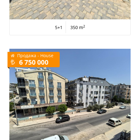
2
5+1
350 m
Продажа - House
6 750 000