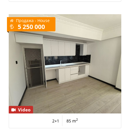
Продажа - House
5 250 000
Video
2
2+1
85 m