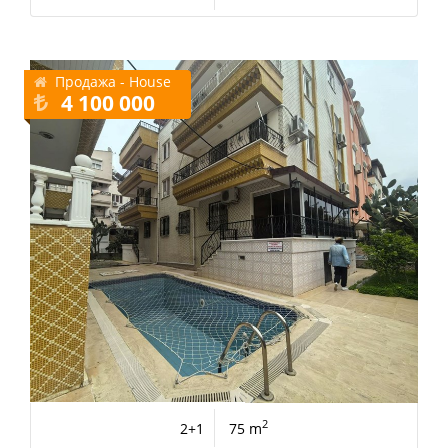
Продажа - House
4 100 000
2
2+1
75 m