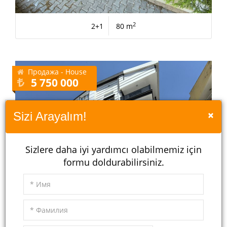
2
2+1
80 m
Продажа - House
5 750 000
×
Sizi Arayalım!
Sizlere daha iyi yardımcı olabilmemiz için
formu doldurabilirsiniz.