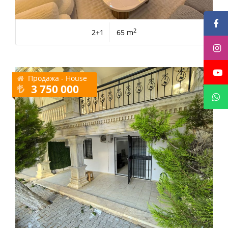
2
2+1
65 m
Продажа - House
3 750 000