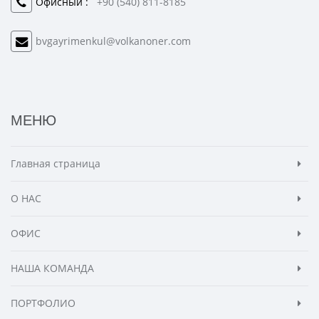
Офисный :
+90 (540) 811-8185
bvgayrimenkul@volkanoner.com
МЕНЮ
Главная страница
О НАС
ОФИС
НАША КОМАНДА
ПОРТФОЛИО