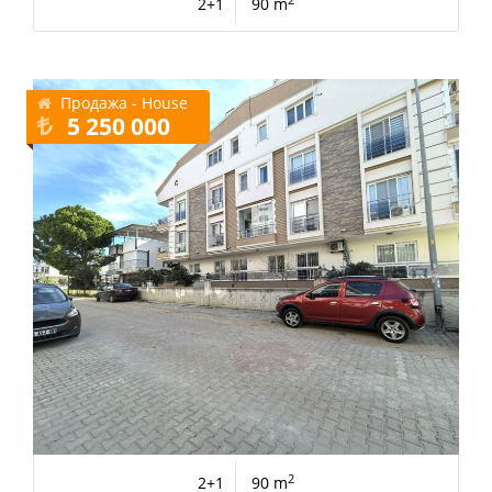
2
2+1
90 m
Продажа - House
5 250 000
2
2+1
90 m