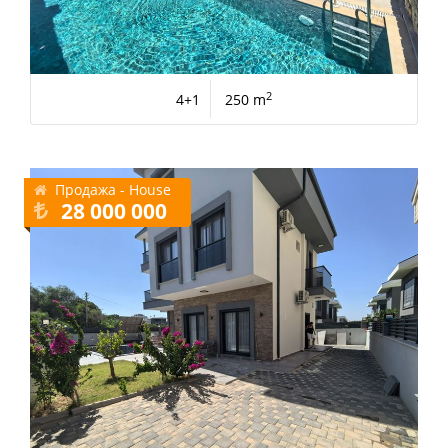
2
4+1
250 m
Продажа - House
28 000 000