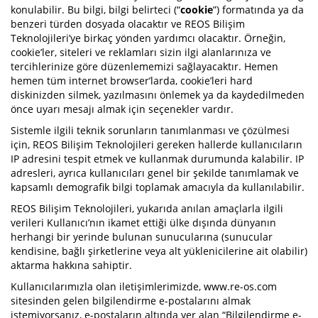
konulabilir. Bu bilgi, bilgi belirteci (“
cookie
”) formatında ya da
benzeri türden dosyada olacaktır ve REOS Bilişim
Teknolojileri’ye birkaç yönden yardımcı olacaktır. Örneğin,
cookie’ler, siteleri ve reklamları sizin ilgi alanlarınıza ve
tercihlerinize göre düzenlememizi sağlayacaktır. Hemen
hemen tüm internet browser’larda, cookie’leri hard
diskinizden silmek, yazılmasını önlemek ya da kaydedilmeden
önce uyarı mesajı almak için seçenekler vardır.
Sistemle ilgili teknik sorunların tanımlanması ve çözülmesi
için, REOS Bilişim Teknolojileri gereken hallerde kullanıcıların
IP adresini tespit etmek ve kullanmak durumunda kalabilir. IP
adresleri, ayrıca kullanıcıları genel bir şekilde tanımlamak ve
kapsamlı demografik bilgi toplamak amacıyla da kullanılabilir.
REOS Bilişim Teknolojileri, yukarıda anılan amaçlarla ilgili
verileri Kullanıcı’nın ikamet ettiği ülke dışında dünyanın
herhangi bir yerinde bulunan sunucularına (sunucular
kendisine, bağlı şirketlerine veya alt yüklenicilerine ait olabilir)
aktarma hakkına sahiptir.
Kullanıcılarımızla olan iletişimlerimizde, www.re-os.com
sitesinden gelen bilgilendirme e-postalarını almak
istemiyorsanız, e-postaların altında yer alan “Bilgilendirme e-