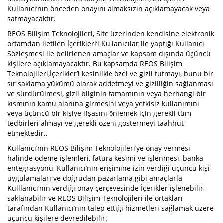
Kullanıcı’nın önceden onayını almaksızın açıklamayacak veya
satmayacaktır.
REOS Bilişim Teknolojileri, Site üzerinden kendisine elektronik
ortamdan iletilen İçerikleri’i Kullanıcılar ile yaptığı Kullanıcı
Sözleşmesi ile belirlenen amaçlar ve kapsam dışında üçüncü
kişilere açıklamayacaktır. Bu kapsamda REOS Bilişim
Teknolojileri,İçerikler’i kesinlikle özel ve gizli tutmayı, bunu bir
sır saklama yükümü olarak addetmeyi ve gizliliğin sağlanması
ve sürdürülmesi, gizli bilginin tamamının veya herhangi bir
kısmının kamu alanına girmesini veya yetkisiz kullanımını
veya üçüncü bir kişiye ifşasını önlemek için gerekli tüm
tedbirleri almayı ve gerekli özeni göstermeyi taahhüt
etmektedir..
Kullanıcı’nın REOS Bilişim Teknolojileri’ye onay vermesi
halinde ödeme işlemleri, fatura kesimi ve işlenmesi, banka
entegrasyonu, Kullanıcı’nın erişimine izin verdiği üçüncü kişi
uygulamaları ve doğrudan pazarlama gibi amaçlarla
Kulllanıcı’nın verdiği onay çerçevesinde İçerikler işlenebilir,
saklanabilir ve REOS Bilişim Teknolojileri ile ortakları
tarafından Kullanıcı’nın talep ettiği hizmetleri sağlamak üzere
üçüncü kişilere devredilebilir.