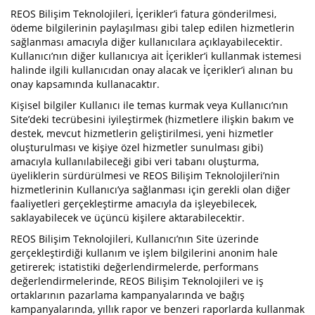
REOS Bilişim Teknolojileri, İçerikler’i fatura gönderilmesi,
ödeme bilgilerinin paylaşılması gibi talep edilen hizmetlerin
sağlanması amacıyla diğer kullanıcılara açıklayabilecektir.
Kullanıcı’nın diğer kullanıcıya ait İçerikler’i kullanmak istemesi
halinde ilgili kullanıcıdan onay alacak ve İçerikler’i alınan bu
onay kapsamında kullanacaktır.
Kişisel bilgiler Kullanıcı ile temas kurmak veya Kullanıcı’nın
Site’deki tecrübesini iyileştirmek (hizmetlere ilişkin bakım ve
destek, mevcut hizmetlerin geliştirilmesi, yeni hizmetler
oluşturulması ve kişiye özel hizmetler sunulması gibi)
amacıyla kullanılabileceği gibi veri tabanı oluşturma,
üyeliklerin sürdürülmesi ve REOS Bilişim Teknolojileri’nin
hizmetlerinin Kullanıcı’ya sağlanması için gerekli olan diğer
faaliyetleri gerçekleştirme amacıyla da işleyebilecek,
saklayabilecek ve üçüncü kişilere aktarabilecektir.
REOS Bilişim Teknolojileri, Kullanıcı’nın Site üzerinde
gerçekleştirdiği kullanım ve işlem bilgilerini anonim hale
getirerek; istatistiki değerlendirmelerde, performans
değerlendirmelerinde, REOS Bilişim Teknolojileri ve iş
ortaklarının pazarlama kampanyalarında ve bağış
kampanyalarında, yıllık rapor ve benzeri raporlarda kullanmak