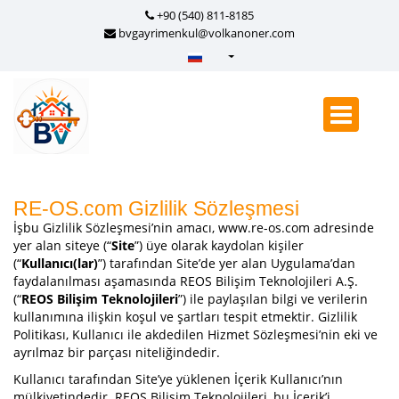
+90 (540) 811-8185
bvgayrimenkul@volkanoner.com
Türkçe - Turkish
English - English
русский - Russian
فارسی - Persian
العربية - Arabic
RE-OS.com Gizlilik Sözleşmesi
İşbu Gizlilik Sözleşmesi’nin amacı, www.re-os.com adresinde
Crnogorski - Montenegrin
yer alan siteye (“
Site
”) üye olarak kaydolan kişiler
Српски - Serbian
(“
Kullanıcı(lar)
”) tarafından Site’de yer alan Uygulama’dan
faydalanılması aşamasında REOS Bilişim Teknolojileri A.Ş.
(“
REOS Bilişim Teknolojileri
”) ile paylaşılan bilgi ve verilerin
kullanımına ilişkin koşul ve şartları tespit etmektir. Gizlilik
Politikası, Kullanıcı ile akdedilen Hizmet Sözleşmesi’nin eki ve
ayrılmaz bir parçası niteliğindedir.
Kullanıcı tarafından Site’ye yüklenen İçerik Kullanıcı’nın
mülkiyetindedir. REOS Bilişim Teknolojileri, bu İçerik’i