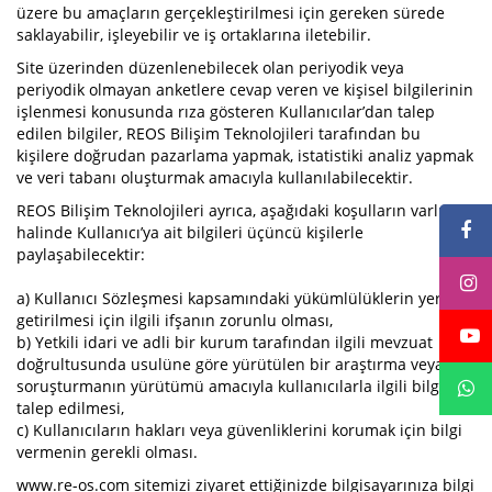
üzere bu amaçların gerçekleştirilmesi için gereken sürede
saklayabilir, işleyebilir ve iş ortaklarına iletebilir.
Site üzerinden düzenlenebilecek olan periyodik veya
periyodik olmayan anketlere cevap veren ve kişisel bilgilerinin
işlenmesi konusunda rıza gösteren Kullanıcılar’dan talep
edilen bilgiler, REOS Bilişim Teknolojileri tarafından bu
kişilere doğrudan pazarlama yapmak, istatistiki analiz yapmak
ve veri tabanı oluşturmak amacıyla kullanılabilecektir.
REOS Bilişim Teknolojileri ayrıca, aşağıdaki koşulların varlığı
halinde Kullanıcı’ya ait bilgileri üçüncü kişilerle
paylaşabilecektir:
a) Kullanıcı Sözleşmesi kapsamındaki yükümlülüklerin yerine
getirilmesi için ilgili ifşanın zorunlu olması,
b) Yetkili idari ve adli bir kurum tarafından ilgili mevzuat
doğrultusunda usulüne göre yürütülen bir araştırma veya
soruşturmanın yürütümü amacıyla kullanıcılarla ilgili bilgi
talep edilmesi,
c) Kullanıcıların hakları veya güvenliklerini korumak için bilgi
vermenin gerekli olması.
www.re-os.com sitemizi ziyaret ettiğinizde bilgisayarınıza bilgi