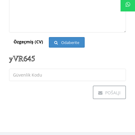
Özgeçmiş (CV)
Odaberite
POŠALJI