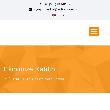
+90 (540) 811-8185
bvgayrimenkul@volkanoner.com
Türkçe - Turkish
English - English
русский - Russian
فارسی - Persian
العربية - Arabic
Crnogorski - Montenegrin
Ekibimize Katılın
Српски - Serbian
POČETNA STRANA
Ekibimize Katılın