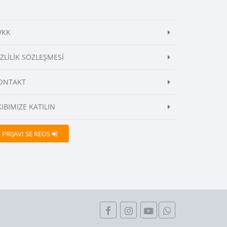
VKK
İZLİLİK SÖZLEŞMESİ
ONTAKT
KIBIMIZE KATILIN
PRIJAVI SE REOS