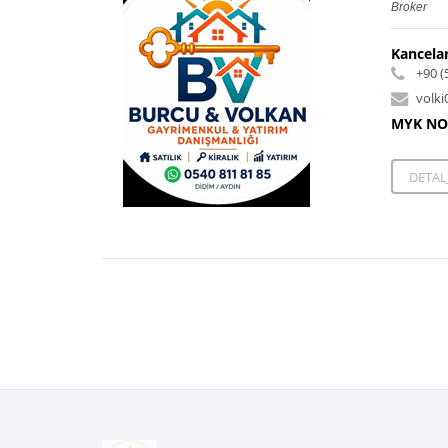
Broker
Kancelar
+90 (
volk
MYK NO
DETALJ