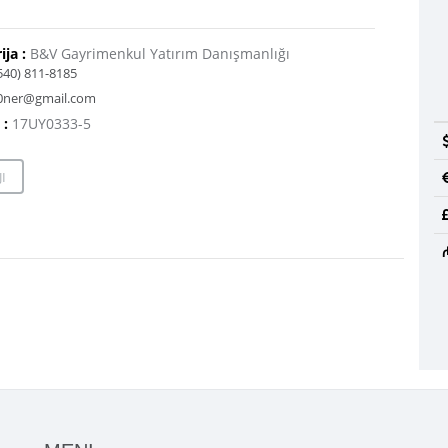
ija :
B&V Gayrimenkul Yatırım Danışmanlığı
540) 811-8185
i0ner@gmail.com
 :
17UY0333-5
I