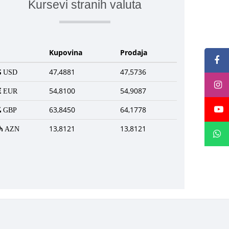
Kursevi stranih valuta
Kupovina
Prodaja
47,4881
47,5736
USD
54,8100
54,9087
EUR
63,8450
64,1778
GBP
13,8121
13,8121
AZN