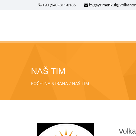
+90 (540) 811-8185
bvgayrimenkul@volkano
NAŠ TIM
POČETNA STRANA
NAŠ TIM
Volk