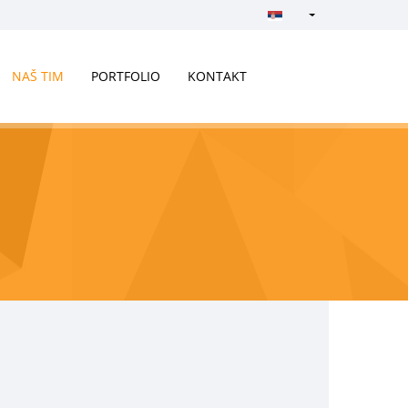
Türkçe - Turkish
English - English
NAŠ TIM
PORTFOLIO
KONTAKT
русский - Russian
فارسی - Persian
العربية - Arabic
Crnogorski - Montene
Српски - Serbian