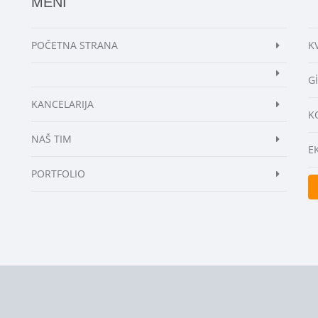
MENI
POČETNA STRANA
K
G
KANCELARIJA
K
NAŠ TIM
E
PORTFOLIO