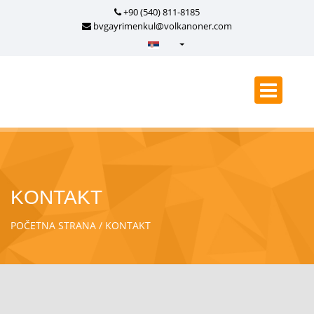
+90 (540) 811-8185
bvgayrimenkul@volkanoner.com
Türkçe - Turkish
English - English
русский - Russian
فارسی - Persian
العربية - Arabic
Crnogorski - Montenegrin
KONTAKT
Српски - Serbian
POČETNA STRANA
KONTAKT