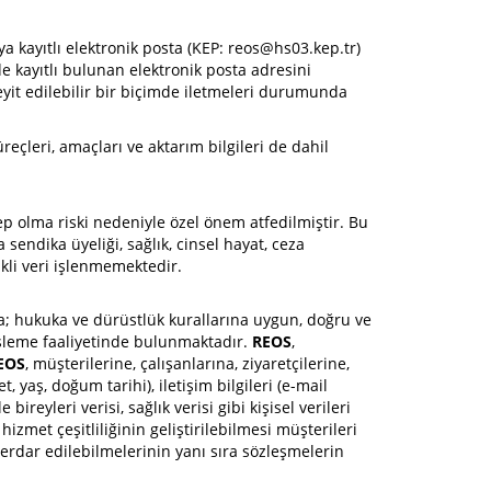
veya kayıtlı elektronik posta (KEP: reos@hs03.kep.tr)
e kayıtlı bulunan elektronik posta adresini
teyit edilebilir bir biçimde iletmeleri durumunda
reçleri, amaçları ve aktarım bilgileri de dahil
ep olma riski nedeniyle özel önem atfedilmiştir. Bu
a sendika üyeliği, sağlık, cinsel hayat, ceza
ikli veri işlenmemektedir.
; hukuka ve dürüstlük kurallarına uygun, doğru ve
i işleme faaliyetinde bulunmaktadır.
REOS
,
EOS
, müşterilerine, çalışanlarına, ziyaretçilerine,
t, yaş, doğum tarihi), iletişim bilgileri (e-mail
 bireyleri verisi, sağlık verisi gibi kişisel verileri
izmet çeşitliliğinin geliştirilebilmesi müşterileri
erdar edilebilmelerinin yanı sıra sözleşmelerin