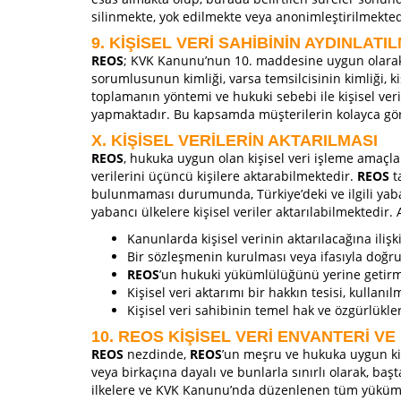
silinmekte, yok edilmekte veya anonimleştirilmekted
9. KİŞİSEL VERİ SAHİBİNİN AYDINLATI
REOS
; KVK Kanunu’nun 10. maddesine uygun olarak, k
sorumlusunun kimliği, varsa temsilcisinin kimliği, kiş
toplamanın yöntemi ve hukuki sebebi ile kişisel ver
yapmaktadır. Bu kapsamda müşterilerin kolayca göreb
X. KİŞİSEL VERİLERİN AKTARILMASI
REOS
, hukuka uygun olan kişisel veri işleme amaçları 
verilerini üçüncü kişilere aktarabilmektedir.
REOS
t
bulunmaması durumunda, Türkiye’deki ve ilgili yaban
yabancı ülkelere kişisel veriler aktarılabilmektedir.
Kanunlarda kişisel verinin aktarılacağına ilişk
Bir sözleşmenin kurulması veya ifasıyla doğrud
REOS
’un hukuki yükümlülüğünü yerine getirmes
Kişisel veri aktarımı bir hakkın tesisi, kullanı
Kişisel veri sahibinin temel hak ve özgürlükl
10. REOS KİŞİSEL VERİ ENVANTERİ VE
REOS
nezdinde,
REOS
’un meşru ve hukuka uygun kiş
veya birkaçına dayalı ve bunlarla sınırlı olarak, baş
ilkelere ve KVK Kanunu’nda düzenlenen tüm yükümlülü