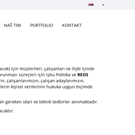
Türkçe - Turkish
English - English
NAŠ TIM
PORTFOLIO
KONTAKT
русский - Russian
فارسی - Persian
العربية - Arabic
Crnogorski - Montene
cak) için müşterileri, çalışanları ve ilişki içinde
orunması süreçleri için işbu Politika ve
REOS
Српски - Serbian
in, çalışanlarımızın, çalışan adaylarımızın,
ilerin kişisel verilerinin hukuka uygun biçimde
n gereken idari ve teknik tedbirler alınmaktadır.
caktır: