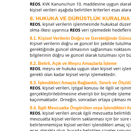
REOS
, KVK Kanunu’nun 10. maddesine uygun olarak v
kişisel verileri aşağıda belirtilen kriterleri esas ala
8. HUKUKA VE DÜRÜSTLÜK KURALINA
REOS
, kişisel verilerin işlenmesinde hukuksal düze
olma ilkesi uyarınca
REOS
veri işlemedeki hedeflerine
8.1. Kişisel Verilerin Doğru ve Gerektiğinde Gün
Kişisel verilerin doğru ve güncel bir şekilde tutulma
gerektiğinde güncel olmasının sağlanması noktası
bilgilerinin doğru ve güncel olarak tutulması için büt
8.2. Belirli, Açık ve Meşru Amaçlarla İşleme
REOS
, meşru ve hukuka uygun olan kişisel veri işle
gerekli olan kadar kişisel veriyi işlemektedir.
8.3. İşlendikleri Amaçla Bağlantılı, Sınırlı ve Ölçü
REOS
, kişisel verileri, iştigal konusu ile ilgili ve 
gerçekleştirilebilmesine elverişli bir biçimde işlem
kaçınmaktadır. Örneğin, sonradan ortaya çıkması muh
8.4. İlgili Mevzuatta Öngörülen veya İşlendikler
REOS
, kişisel verileri ancak ilgili mevzuatta belir
mevzuatta kişisel verilerin saklanması için bir sü
belirlenmemişse kişisel verileri işlendikleri amaç i
esas almakta olup, burada belirtilen süreler sonun