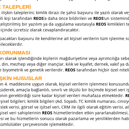
E TALEPLERİ
ilişkin taleplerini; kimlik ibrazı ile şahsi başvuru ile yazılı olarak 
ili kişi tarafından
REOS
’a daha önce bildirilen ve
REOS
’un sistemind
liştirilmiş bir yazılım ya da uygulama vasıtasıyla
REOS
kimlikleri 
 içinde ücretsiz olarak cevaplandıracaktır.
acakları başvuru ile kendilerine ait kişisel verilerin tüm işlenme sü
leceklerdir.
N KORUNMASI
ırı olarak işlendiğinde kişilerin mağduriyetine veya ayrımcılığa seb
ç, din, mezhep veya diğer inançlar, kılık ve kıyafet, dernek, vakıf ya d
le biyometrik ve genetik verilerdir.
REOS
tarafından hiçbir özel nitel
LİŞKİN HUSUSLAR
4. maddesine uygun olarak, kişisel verilerin işlenmesi konusunda
üderek, amaçla bağlantılı, sınırlı ve ölçülü bir biçimde kişisel ver
nın gerektirdiği süre kadar kişisel verileri muhafaza etmektedir.
R
isel bilgileri; kimlik bilgileri (Ad, Soyadı, TC kimlik numarası, cinsiye
k verisi, görsel ve işitsel veri, CRM ile ilgili olarak eğitim verisi, aile
şisel veri sahiplerinin
REOS
hizmetlerinden etkin yararlanabilmesi, h
mesi ve bu hizmetlerin sonucu olarak pazarlama ve yeniliklerden hab
yükümlülükler çerçevesinde işlemektedir.