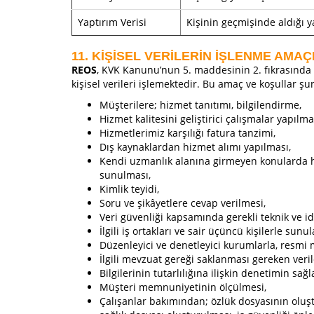
Yaptırım Verisi
Kişinin geçmişinde aldığı ya
11. KİŞİSEL VERİLERİN İŞLENME AMAÇ
REOS
, KVK Kanunu’nun 5. maddesinin 2. fıkrasında ve
kişisel verileri işlemektedir. Bu amaç ve koşullar şu
Müşterilere; hizmet tanıtımı, bilgilendirme,
Hizmet kalitesini geliştirici çalışmalar yapılm
Hizmetlerimiz karşılığı fatura tanzimi,
Dış kaynaklardan hizmet alımı yapılması,
Kendi uzmanlık alanına girmeyen konularda h
sunulması,
Kimlik teyidi,
Soru ve şikâyetlere cevap verilmesi,
Veri güvenliği kapsamında gerekli teknik ve id
İlgili iş ortakları ve sair üçüncü kişilerle su
Düzenleyici ve denetleyici kurumlarla, resmi m
İlgili mevzuat gereği saklanması gereken veril
Bilgilerinin tutarlılığına ilişkin denetimin sağ
Müşteri memnuniyetinin ölçülmesi,
Çalışanlar bakımından; özlük dosyasının oluştur