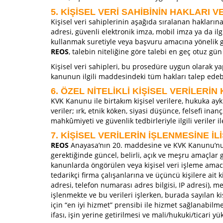
5. KİŞİSEL VERİ SAHİBİNİN HAKLARI V
Kişisel veri sahiplerinin aşağıda sıralanan haklarına 
adresi, güvenli elektronik imza, mobil imza ya da ilg
kullanmak suretiyle veya başvuru amacına yönelik ge
REOS
, talebin niteliğine göre talebi en geç otuz gün
Kişisel veri sahipleri, bu prosedüre uygun olarak yap
kanunun ilgili maddesindeki tüm hakları talep edebi
6. ÖZEL NİTELİKLİ KİŞİSEL VERİLERİ
KVK Kanunu ile birtakım kişisel verilere, hukuka ayk
veriler; ırk, etnik köken, siyasi düşünce, felsefi inan
mahkûmiyeti ve güvenlik tedbirleriyle ilgili veriler i
7. KİŞİSEL VERİLERİN İŞLENMESİNE İ
REOS
Anayasa’nın 20. maddesine ve KVK Kanunu’nun 
gerektiğinde güncel, belirli, açık ve meşru amaçlar g
kanunlarda öngörülen veya kişisel veri işleme amacı
tedarikçi firma çalışanlarına ve üçüncü kişilere ait kiş
adresi, telefon numarası adres bilgisi, IP adresi), mesle
işlenmekte ve bu verileri işlerken, burada sayılan ki
için “en iyi hizmet” prensibi ile hizmet sağlanabil
ifası, işin yerine getirilmesi ve mali/hukuki/ticari 