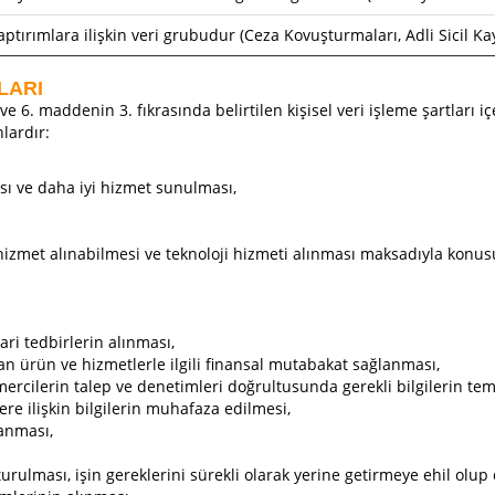
ptırımlara ilişkin veri grubudur (Ceza Kovuşturmaları, Adli Sicil Kay
LARI
 6. maddenin 3. fıkrasında belirtilen kişisel veri işleme şartları içe
nlardır:
ası ve daha iyi hizmet sunulması,
izmet alınabilmesi ve teknoloji hizmeti alınması maksadıyla konus
ari tedbirlerin alınması,
nulan ürün ve hizmetlerle ilgili finansal mutabakat sağlanması,
ercilerin talep ve denetimleri doğrultusunda gerekli bilgilerin tem
ere ilişkin bilgilerin muhafaza edilmesi,
lanması,
ulması, işin gereklerini sürekli olarak yerine getirmeye ehil olup o