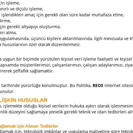
çin işleme,
ınırlı ve ölçülü işleme,
ya işlendikleri amaç için gerekli olan süre kadar muhafaza etme,
dirme,
çin gerekli altyapıyı oluşturma,
eri alma,
ve uygulamasında, üçüncü kişilere aktarılmasında, ilgili mevzuata 
uma hususlarının özel olarak düzenlenmesi.
uygun bir biçimde yürütülen kişisel veri işleme faaliyeti ve kişis
amda müşterilerimizi, çalışanlarımızı, çalışan adaylarımızı, ziyar
irerek şeffaflık sağlamaktır.
 tarihinde yürürlüğe konulmuştur. Bu Politika,
REOS
internet sitesi
sunulur.
İLİŞKİN HUSUSLAR
şlemekte olduğu kişisel verilerin hukuka aykırı olarak işlenmesini,
nlik düzeyini sağlamaya yönelik gerekli teknik ve idari tedbirleri
ağlamak için Alınan Tedbirler
ğlamak için, teknolojik imkânlar ve uygulama maliyetine göre teknik 