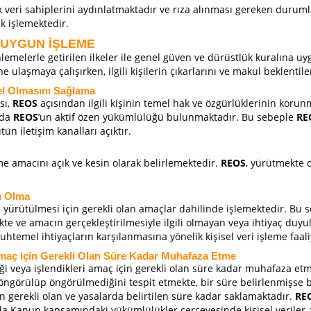
eri sahiplerini aydınlatmaktadır ve rıza alınması gereken durumla
rak işlemektedir.
 UYGUN İŞLEME
nlemelerle getirilen ilkeler ile genel güven ve dürüstlük kuralına 
 ulaşmaya çalışırken, ilgili kişilerin çıkarlarını ve makul beklentile
cel Olmasını Sağlama
sı,
REOS
açısından ilgili kişinin temel hak ve özgürlüklerinin korunm
nda
REOS
’un aktif özen yükümlülüğü bulunmaktadır. Bu sebeple
RE
ün iletişim kanalları açıktır.
me amacını açık ve kesin olarak belirlemektedir.
REOS
, yürütmekte o
lü Olma
işinin yürütülmesi için gerekli olan amaçlar dahilinde işlemektedir. Bu
ekte ve amacın gerçekleştirilmesiyle ilgili olmayan veya ihtiyaç duy
temel ihtiyaçların karşılanmasına yönelik kişisel veri işleme faal
i Amaç için Gerekli Olan Süre Kadar Muhafaza Etme
tildiği veya işlendikleri amaç için gerekli olan süre kadar muhafaza 
re öngörülüp öngörülmediğini tespit etmekte, bir süre belirlenmişs
çin gerekli olan ve yasalarda belirtilen süre kadar saklamaktadır.
RE
da Kanun kapsamındaki yükümlülükler çerçevesinde kişisel veriler, 