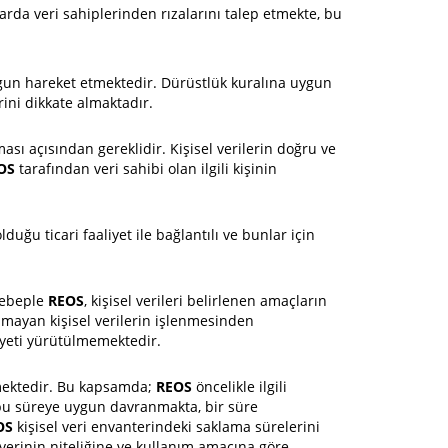
rda veri sahiplerinden rızalarını talep etmekte, bu
uygun hareket etmektedir. Dürüstlük kuralına uygun
rini dikkate almaktadır.
ası açısından gereklidir. Kişisel verilerin doğru ve
OS
tarafından veri sahibi olan ilgili kişinin
lduğu ticari faaliyet ile bağlantılı ve bunlar için
 sebeple
REOS
, kişisel verileri belirlenen amaçların
ulmayan kişisel verilerin işlenmesinden
iyeti yürütülmemektedir.
etmektedir. Bu kapsamda;
REOS
öncelikle ilgili
e bu süreye uygun davranmakta, bir süre
OS
kişisel veri envanterindeki saklama sürelerini
verinin niteliğine ve kullanım amacına göre