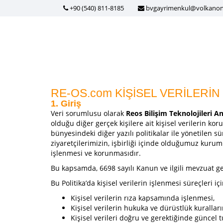
+90 (540) 811-8185
bvgayrimenkul@volkano
RE-OS.com KİŞİSEL VERİLERİN
1. Giriş
Veri sorumlusu olarak
Reos Bilişim Teknolojileri A
olduğu diğer gerçek kişilere ait kişisel verilerin ko
bünyesindeki diğer yazılı politikalar ile yönetilen s
ziyaretçilerimizin, işbirliği içinde olduğumuz kuru
işlenmesi ve korunmasıdır.
Bu kapsamda, 6698 sayılı Kanun ve ilgili mevzuat ge
Bu Politika’da kişisel verilerin işlenmesi süreçleri iç
Kişisel verilerin rıza kapsamında işlenmesi,
Kişisel verilerin hukuka ve dürüstlük kurallar
Kişisel verileri doğru ve gerektiğinde güncel 