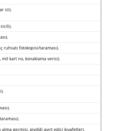
r izi).
icili).
ası).
ç ruhsatı fotokopisi/taraması).
, mil kart no, konaklama verisi).
).
ması).
/taraması).
alma geçmişi, giydiği ayırt edici kıyafetler).