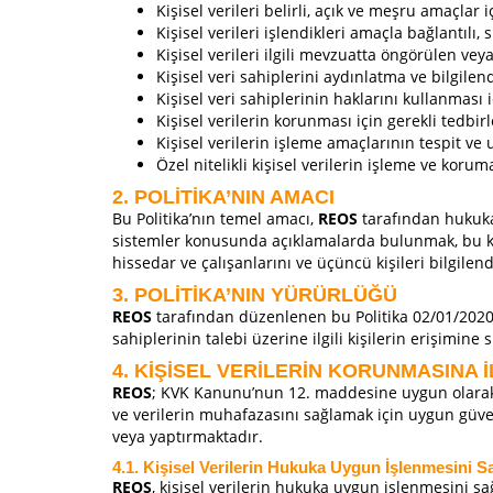
Kişisel verileri belirli, açık ve meşru amaçlar i
Kişisel verileri işlendikleri amaçla bağlantılı, s
Kişisel verileri ilgili mevzuatta öngörülen ve
Kişisel veri sahiplerini aydınlatma ve bilgilen
Kişisel veri sahiplerinin haklarını kullanması i
Kişisel verilerin korunması için gerekli tedbirl
Kişisel verilerin işleme amaçlarının tespit 
Özel nitelikli kişisel verilerin işleme ve kor
2. POLİTİKA’NIN AMACI
Bu Politika’nın temel amacı,
REOS
tarafından hukuka 
sistemler konusunda açıklamalarda bulunmak, bu kaps
hissedar ve çalışanlarını ve üçüncü kişileri bilgilend
3. POLİTİKA’NIN YÜRÜRLÜĞÜ
REOS
tarafından düzenlenen bu Politika 02/01/2020
sahiplerinin talebi üzerine ilgili kişilerin erişimine 
4. KİŞİSEL VERİLERİN KORUNMASINA 
REOS
; KVK Kanunu’nun 12. maddesine uygun olarak, i
ve verilerin muhafazasını sağlamak için uygun güve
veya yaptırmaktadır.
4.1. Kişisel Verilerin Hukuka Uygun İşlenmesini S
REOS
, kişisel verilerin hukuka uygun işlenmesini sa