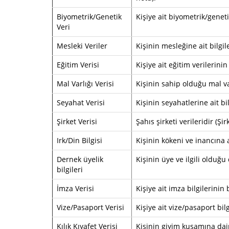
Biyometrik/Genetik
Kişiye ait biyometrik/genet
Veri
Mesleki Veriler
Kişinin mesleğine ait bilgil
Eğitim Verisi
Kişiye ait eğitim verilerin
Mal Varlığı Verisi
Kişinin sahip olduğu mal va
Seyahat Verisi
Kişinin seyahatlerine ait bi
Şirket Verisi
Şahıs şirketi verileridir (Şir
Irk/Din Bilgisi
Kişinin kökeni ve inancına a
Dernek üyelik
Kişinin üye ve ilgili olduğ
bilgileri
İmza Verisi
Kişiye ait imza bilgilerini
Vize/Pasaport Verisi
Kişiye ait vize/pasaport bi
Kılık Kıyafet Verisi
Kişinin giyim kuşamına dair 