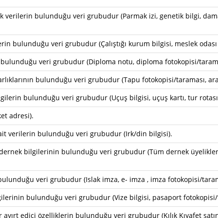
ik verilerin bulunduğu veri grubudur (Parmak izi, genetik bilgi, dama
erin bulunduğu veri grubudur (Çalıştığı kurum bilgisi, meslek odası s
in bulunduğu veri grubudur (Diploma notu, diploma fotokopisi/taram
rlıklarının bulunduğu veri grubudur (Tapu fotokopisi/taraması, ara
lgilerin bulunduğu veri grubudur (Uçuş bilgisi, uçuş kartı, tur rotası
ket adresi).
it verilerin bulunduğu veri grubudur (Irk/din bilgisi).
u dernek bilgilerinin bulunduğu veri grubudur (Tüm dernek üyelikleri
n bulunduğu veri grubudur (Islak imza, e- imza , imza fotokopisi/tara
lgilerinin bulunduğu veri grubudur (Vize bilgisi, pasaport fotokopisi
ayırt edici özelliklerin bulunduğu veri grubudur (Kılık Kıyafet satın 