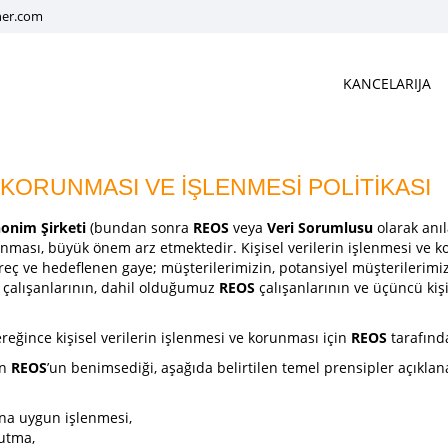
ner.com
KANCELARIJA
 KORUNMASI VE İŞLENMESİ POLİTİKASI
nonim Şirketi
(bundan sonra
REOS
veya
Veri Sorumlusu
olarak anıla
runması, büyük önem arz etmektedir. Kişisel verilerin işlenmesi ve k
üreç ve hedeflenen gaye; müşterilerimizin, potansiyel müşterilerimiz
m çalışanlarının, dahil olduğumuz
REOS
çalışanlarının ve üçüncü kiş
reğince kişisel verilerin işlenmesi ve korunması için
REOS
tarafında
in
REOS
’un benimsediği, aşağıda belirtilen temel prensipler açıklana
ına uygun işlenmesi,
tutma,