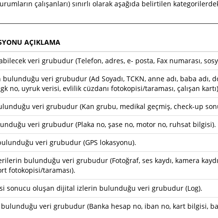
rumların çalışanları) sınırlı olarak aşağıda belirtilen kategorilerdeki k
ASYONU AÇIKLAMA
abilecek veri grubudur (Telefon, adres, e- posta, Fax numarası, sosya
rin bulunduğu veri grubudur (Ad Soyadı, TCKN, anne adı, baba adı, d
sgk no, uyruk verisi, evlilik cüzdanı fotokopisi/taraması, çalışan kartı)
n bulunduğu veri grubudur (Kan grubu, medikal geçmiş, check-up son
ulunduğu veri grubudur (Plaka no, şase no, motor no, ruhsat bilgisi).
 bulunduğu veri grubudur (GPS lokasyonu).
 verilerin bulunduğu veri grubudur (Fotoğraf, ses kaydı, kamera kaydı
rt fotokopisi/taraması).
esi sonucu oluşan dijital izlerin bulunduğu veri grubudur (Log).
n bulunduğu veri grubudur (Banka hesap no, iban no, kart bilgisi, ba