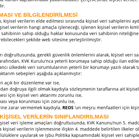
ir.
LMASI VE BİLGİLENDİRİLMESİ
işisel verilerin elde edilmesi sırasında kişisel veri sahiplerini 
isel verilerin hangi amaçla işleneceği, işlenen kişisel verilerin kiml
i sahibinin sahip olduğu haklar konusunda veri sahibinin niteliğin
ilecekleri şekilde web sitesine yerleştirilmiştir.
doğrultusunda, gerekli güvenlik önlemlerini alarak, kişisel veri sahib
arafından, KVK Kurulu'nca yeterli korumaya sahip olduğu ilan edile
cı ülkedeki veri sorumlularının yeterli bir korumayı yazılı olarak
 Aktarım sebepleri aşağıda açıklanmıştır:
in açık bir düzenleme var ise,
an doğruya ilgili olmak kaydıyla sözleşmenin taraflarına ait kişisel 
i için kişisel veri aktarımı zorunlu ise,
lması veya korunması için zorunlu ise,
erine zarar vermemek kaydıyla,
REOS
’un meşru menfaatleri için kişis
 KİŞİSEL VERİLERİN SINIFLANDIRILMASI
isel veri işleme amaçları doğrultusunda, KVK Kanunu’nun 5. maddesi
ta kişisel verilerin işlenmesine ilişkin 4. maddede belirtilen ilkele
klere uyularak ve işbu Politika kapsamındaki kişisel veri sahipleri