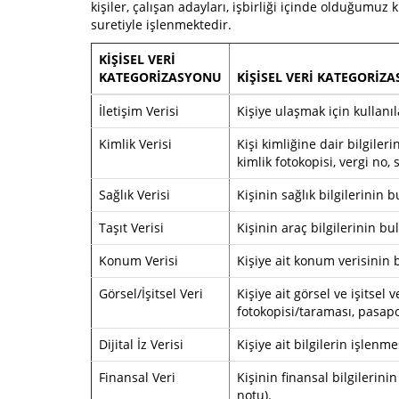
kişiler, çalışan adayları, işbirliği içinde olduğumuz ku
suretiyle işlenmektedir.
KİŞİSEL VERİ
KATEGORİZASYONU
KİŞİSEL VERİ KATEGORİZ
İletişim Verisi
Kişiye ulaşmak için kullanıl
Kimlik Verisi
Kişi kimliğine dair bilgile
kimlik fotokopisi, vergi no, 
Sağlık Verisi
Kişinin sağlık bilgilerini
Taşıt Verisi
Kişinin araç bilgilerinin b
Konum Verisi
Kişiye ait konum verisinin
Görsel/İşitsel Veri
Kişiye ait görsel ve işitsel
fotokopisi/taraması, pasapo
Dijital İz Verisi
Kişiye ait bilgilerin işlenm
Finansal Veri
Kişinin finansal bilgilerini
notu).