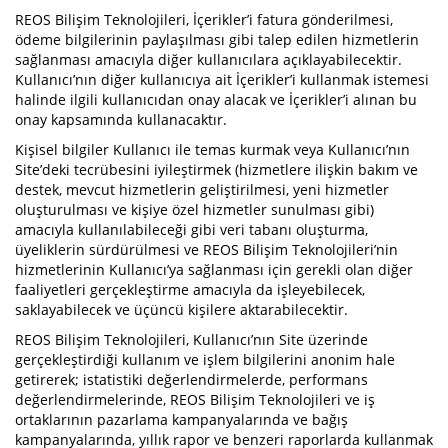
REOS Bilişim Teknolojileri, İçerikler’i fatura gönderilmesi,
ödeme bilgilerinin paylaşılması gibi talep edilen hizmetlerin
sağlanması amacıyla diğer kullanıcılara açıklayabilecektir.
Kullanıcı’nın diğer kullanıcıya ait İçerikler’i kullanmak istemesi
halinde ilgili kullanıcıdan onay alacak ve İçerikler’i alınan bu
onay kapsamında kullanacaktır.
Kişisel bilgiler Kullanıcı ile temas kurmak veya Kullanıcı’nın
Site’deki tecrübesini iyileştirmek (hizmetlere ilişkin bakım ve
destek, mevcut hizmetlerin geliştirilmesi, yeni hizmetler
oluşturulması ve kişiye özel hizmetler sunulması gibi)
amacıyla kullanılabileceği gibi veri tabanı oluşturma,
üyeliklerin sürdürülmesi ve REOS Bilişim Teknolojileri’nin
hizmetlerinin Kullanıcı’ya sağlanması için gerekli olan diğer
faaliyetleri gerçekleştirme amacıyla da işleyebilecek,
saklayabilecek ve üçüncü kişilere aktarabilecektir.
REOS Bilişim Teknolojileri, Kullanıcı’nın Site üzerinde
gerçekleştirdiği kullanım ve işlem bilgilerini anonim hale
getirerek; istatistiki değerlendirmelerde, performans
değerlendirmelerinde, REOS Bilişim Teknolojileri ve iş
ortaklarının pazarlama kampanyalarında ve bağış
kampanyalarında, yıllık rapor ve benzeri raporlarda kullanmak