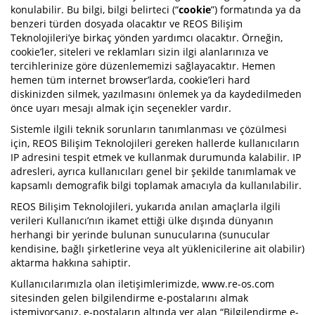
konulabilir. Bu bilgi, bilgi belirteci (“
cookie
”) formatında ya da
benzeri türden dosyada olacaktır ve REOS Bilişim
Teknolojileri’ye birkaç yönden yardımcı olacaktır. Örneğin,
cookie’ler, siteleri ve reklamları sizin ilgi alanlarınıza ve
tercihlerinize göre düzenlememizi sağlayacaktır. Hemen
hemen tüm internet browser’larda, cookie’leri hard
diskinizden silmek, yazılmasını önlemek ya da kaydedilmeden
önce uyarı mesajı almak için seçenekler vardır.
Sistemle ilgili teknik sorunların tanımlanması ve çözülmesi
için, REOS Bilişim Teknolojileri gereken hallerde kullanıcıların
IP adresini tespit etmek ve kullanmak durumunda kalabilir. IP
adresleri, ayrıca kullanıcıları genel bir şekilde tanımlamak ve
kapsamlı demografik bilgi toplamak amacıyla da kullanılabilir.
REOS Bilişim Teknolojileri, yukarıda anılan amaçlarla ilgili
verileri Kullanıcı’nın ikamet ettiği ülke dışında dünyanın
herhangi bir yerinde bulunan sunucularına (sunucular
kendisine, bağlı şirketlerine veya alt yüklenicilerine ait olabilir)
aktarma hakkına sahiptir.
Kullanıcılarımızla olan iletişimlerimizde, www.re-os.com
sitesinden gelen bilgilendirme e-postalarını almak
istemiyorsanız, e-postaların altında yer alan “Bilgilendirme e-