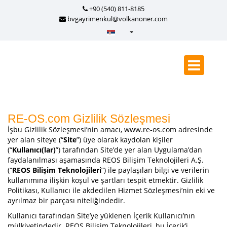
+90 (540) 811-8185
bvgayrimenkul@volkanoner.com
Türkçe - Turkish
English - English
русский - Russian
فارسی - Persian
العربية - Arabic
RE-OS.com Gizlilik Sözleşmesi
İşbu Gizlilik Sözleşmesi’nin amacı, www.re-os.com adresinde
Crnogorski - Montenegrin
yer alan siteye (“
Site
”) üye olarak kaydolan kişiler
Српски - Serbian
(“
Kullanıcı(lar)
”) tarafından Site’de yer alan Uygulama’dan
faydalanılması aşamasında REOS Bilişim Teknolojileri A.Ş.
(“
REOS Bilişim Teknolojileri
”) ile paylaşılan bilgi ve verilerin
kullanımına ilişkin koşul ve şartları tespit etmektir. Gizlilik
Politikası, Kullanıcı ile akdedilen Hizmet Sözleşmesi’nin eki ve
ayrılmaz bir parçası niteliğindedir.
Kullanıcı tarafından Site’ye yüklenen İçerik Kullanıcı’nın
mülkiyetindedir. REOS Bilişim Teknolojileri, bu İçerik’i