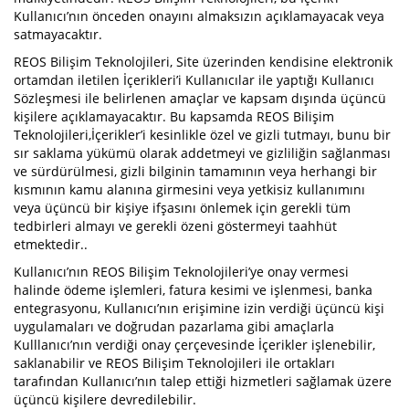
Kullanıcı’nın önceden onayını almaksızın açıklamayacak veya
satmayacaktır.
REOS Bilişim Teknolojileri, Site üzerinden kendisine elektronik
ortamdan iletilen İçerikleri’i Kullanıcılar ile yaptığı Kullanıcı
Sözleşmesi ile belirlenen amaçlar ve kapsam dışında üçüncü
kişilere açıklamayacaktır. Bu kapsamda REOS Bilişim
Teknolojileri,İçerikler’i kesinlikle özel ve gizli tutmayı, bunu bir
sır saklama yükümü olarak addetmeyi ve gizliliğin sağlanması
ve sürdürülmesi, gizli bilginin tamamının veya herhangi bir
kısmının kamu alanına girmesini veya yetkisiz kullanımını
veya üçüncü bir kişiye ifşasını önlemek için gerekli tüm
tedbirleri almayı ve gerekli özeni göstermeyi taahhüt
etmektedir..
Kullanıcı’nın REOS Bilişim Teknolojileri’ye onay vermesi
halinde ödeme işlemleri, fatura kesimi ve işlenmesi, banka
entegrasyonu, Kullanıcı’nın erişimine izin verdiği üçüncü kişi
uygulamaları ve doğrudan pazarlama gibi amaçlarla
Kulllanıcı’nın verdiği onay çerçevesinde İçerikler işlenebilir,
saklanabilir ve REOS Bilişim Teknolojileri ile ortakları
tarafından Kullanıcı’nın talep ettiği hizmetleri sağlamak üzere
üçüncü kişilere devredilebilir.