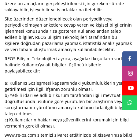
üzere bu amaçların gerçekleştirilmesi için gereken sürede
saklayabilir, işleyebilir ve iş ortaklarına iletebilir.
Site üzerinden düzenlenebilecek olan periyodik veya
periyodik olmayan anketlere cevap veren ve kişisel bilgilerinin
işlenmesi konusunda rıza gösteren Kullanıcılar’dan talep
edilen bilgiler, REOS Bilişim Teknolojileri tarafından bu
kişilere doğrudan pazarlama yapmak, istatistiki analiz yapmak
ve veri tabanı oluşturmak amacıyla kullanılabilecektir.
REOS Bilişim Teknolojileri ayrıca, aşağıdaki koşulların varlığı
halinde Kullanıcı’ya ait bilgileri üçüncü kişilerle
paylaşabilecektir:
a) Kullanıcı Sözleşmesi kapsamındaki yükümlülüklerin yerine
getirilmesi için ilgili ifşanın zorunlu olması,
b) Yetkili idari ve adli bir kurum tarafından ilgili mevzuat
doğrultusunda usulüne göre yürütülen bir araştırma veya
soruşturmanın yürütümü amacıyla kullanıcılarla ilgili bilgi
talep edilmesi,
c) Kullanıcıların hakları veya güvenliklerini korumak için bilgi
vermenin gerekli olması.
www.re-os.com sitemizi ziyaret ettiğinizde bilgisayarınıza bilgi