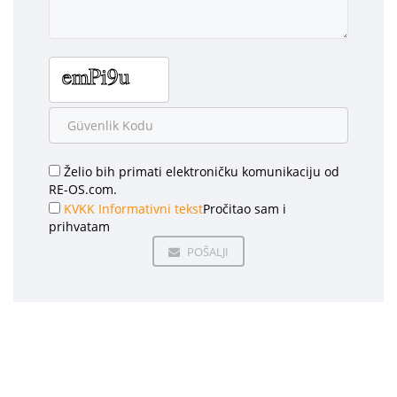
Želio bih primati elektroničku komunikaciju od
RE-OS.com.
KVKK Informativni tekst
Pročitao sam i
prihvatam
POŠALJI