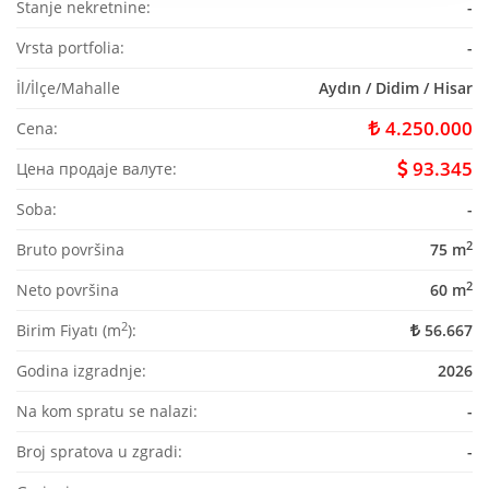
Stanje nekretnine:
-
Vrsta portfolia:
-
İl/İlçe/Mahalle
Aydın / Didim / Hisar
4.250.000
Cena:
93.345
Цена продаје валуте:
Soba:
-
2
Bruto površina
75 m
2
Neto površina
60 m
2
Birim Fiyatı (m
):
56.667
Godina izgradnje:
2026
Na kom spratu se nalazi:
-
Broj spratova u zgradi:
-