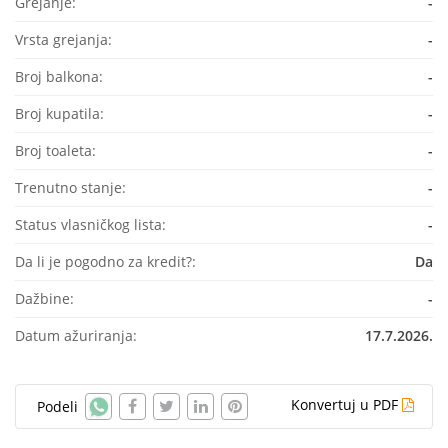
Grejanje:
-
Vrsta grejanja:
-
Broj balkona:
-
Broj kupatila:
-
Broj toaleta:
-
Trenutno stanje:
-
Status vlasničkog lista:
-
Da li je pogodno za kredit?:
Da
Dažbine:
-
Datum ažuriranja:
17.7.2026.
Konvertuj u PDF
Podeli