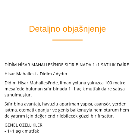
Detaljno objašnjenje
DİDİM HİSAR MAHALLESİ'NDE SIFIR BİNADA 1+1 SATILIK DAİRE
Hisar Mahallesi - Didim / Aydın
Didim Hisar Mahallesi'nde, liman yoluna yalnızca 100 metre
mesafede bulunan sıfır binada 1+1 açık mutfak daire satışa
sunulmuştur.
Sıfır bina avantajı, havuzlu apartman yapısı, asansör, yerden
ısıtma, otomatik panjur ve geniş balkonuyla hem oturum hem
de yatırım için değerlendirilebilecek güzel bir fırsattır.
GENEL ÖZELLİKLER
- 1+1 açık mutfak