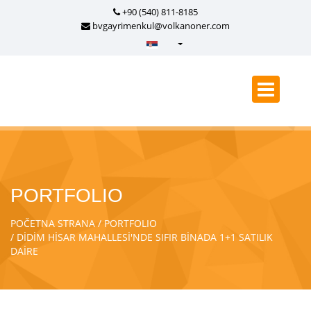
+90 (540) 811-8185
bvgayrimenkul@volkanoner.com
Türkçe - Turkish
English - English
русский - Russian
فارسی - Persian
العربية - Arabic
Crnogorski - Montenegrin
PORTFOLIO
Српски - Serbian
POČETNA STRANA
PORTFOLIO
DİDİM HİSAR MAHALLESİ'NDE SIFIR BİNADA 1+1 SATILIK
DAİRE