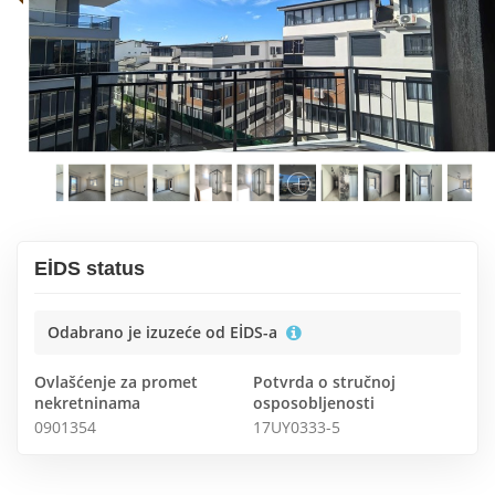
EİDS status
Odabrano je izuzeće od EİDS-a
Ovlašćenje za promet
Potvrda o stručnoj
nekretninama
osposobljenosti
0901354
17UY0333-5