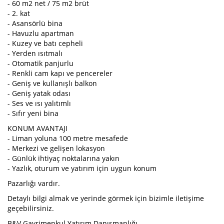
- 60 m2 net / 75 m2 brüt
- 2. kat
- Asansörlü bina
- Havuzlu apartman
- Kuzey ve batı cepheli
- Yerden ısıtmalı
- Otomatik panjurlu
- Renkli cam kapı ve pencereler
- Geniş ve kullanışlı balkon
- Geniş yatak odası
- Ses ve ısı yalıtımlı
- Sıfır yeni bina
KONUM AVANTAJI
- Liman yoluna 100 metre mesafede
- Merkezi ve gelişen lokasyon
- Günlük ihtiyaç noktalarına yakın
- Yazlık, oturum ve yatırım için uygun konum
Pazarlığı vardır.
Detaylı bilgi almak ve yerinde görmek için bizimle iletişime
geçebilirsiniz.
B&V Gayrimenkul Yatırım Danışmanlığı