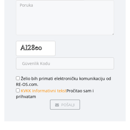
Želio bih primati elektroničku komunikaciju od
RE-OS.com.
KVKK Informativni tekst
Pročitao sam i
prihvatam
POŠALJI