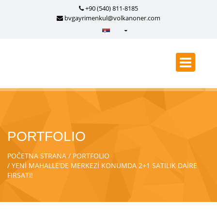
+90 (540) 811-8185
bvgayrimenkul@volkanoner.com
Türkçe - Turkish
English - English
русский - Russian
فارسی - Persian
العربية - Arabic
Crnogorski - Montenegrin
PORTFOLIO
Српски - Serbian
POČETNA STRANA
PORTFOLIO
YENİ MAHALLE’DE MERKEZİ KONUMDA 2+1 SATILIK DAİRE
FIRSATI!