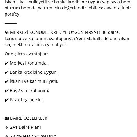
İskanlı, kat mülkiyetli ve banka kredisine uygun yapısıyla hem
oturum hem de yatırım için değerlendirilebilecek avantajlı bir
portföy.
⸻
💎 MERKEZİ KONUM – KREDİYE UYGUN FIRSAT! Bu daire,
konumu ve kullanım avantajlarıyla Yeni Mahalle’de öne çıkan
seçenekler arasında yer alıyor.
Öne çıkan avantajlar:
✔️ Merkezi konumda.
✔️ Banka kredisine uygun.
✔️ İskanlı ve kat mülkiyetli.
✔️ Boş / sıfır kullanım.
✔️ Pazarlığa açıktır.
🏡 DAİRE ÖZELLİKLERİ
🔹 2+1 Daire Planı
🔹 78 m² Net / 90 m² Brüt