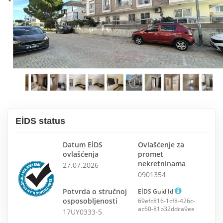
EİDS status
Datum EİDS
Ovlašćenje za
ovlašćenja
promet
nekretninama
27.07.2026
0901354
Potvrda o stručnoj
EİDS Guid Id
osposobljenosti
69efc816-1cf8-426c-
ac60-81b32ddca9ee
17UY0333-5