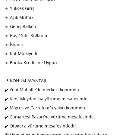
🔹 Yüksek Giriş
🔹 Açık Mutfak
🔹 Geniş Balkon
🔹 Boş / Sıfır Kullanım
🔹 İskanlı
🔹 Kat Mülkiyetli
🔹 Banka Kredisine Uygun
📍 KONUM AVANTAJI
✔️ Yeni Mahalle’de merkezi konumda.
✔️ Kent Meydanı’na yürüme mesafesinde.
✔️ Migros ve Carrefour’a yakın konumda.
✔️ Cumartesi Pazarı’na yürüme mesafesinde.
✔️ Otogar’a yürüme mesafesindedir.
🎁 Hem oturum hem yatırım için uygun fırsat daire.