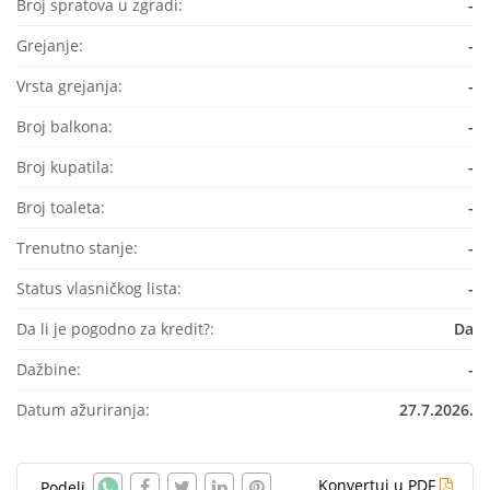
Broj spratova u zgradi:
-
Grejanje:
-
Vrsta grejanja:
-
Broj balkona:
-
Broj kupatila:
-
Broj toaleta:
-
Trenutno stanje:
-
Status vlasničkog lista:
-
Da li je pogodno za kredit?:
Da
Dažbine:
-
Datum ažuriranja:
27.7.2026.
Konvertuj u PDF
Podeli