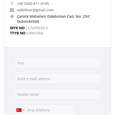
+90 (540) 811-8185
volki0ner@gmail.com
Çamlık Mahallesi Gökduman Cad. No: 29/C
Didim/AYDIN
MYK NO :
17UY0333-5
TTYB NO :
0901354