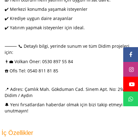
✔️ Merkezi konumda yaşamak isteyenler
✔️ Krediye uygun daire arayanlar
✔️ Yatırım yapmak isteyenler için ideal.
⸻ 📞 Detaylı bilgi, yerinde sunum ve tüm Didim projeleri
için:
👨‍💼 Volkan Öner: 0530 897 55 84
☎️ Ofis Tel: 0540 811 81 85
📍 Adres: Çamlık Mah. Gökduman Cad. Sinem Apt. No: 29/C
Didim / Aydın
🔔 Yeni fırsatlardan haberdar olmak için bizi takip etmeyi
unutmayın!
İç Özellikler