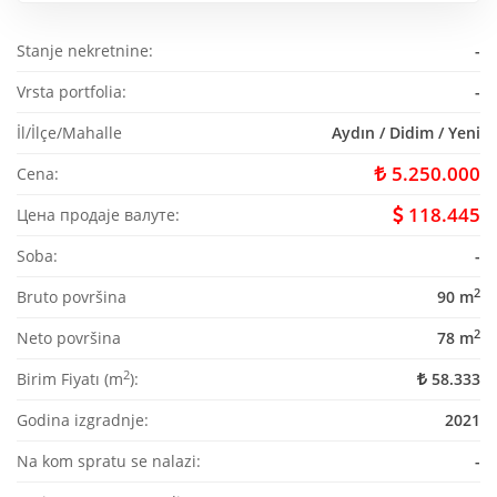
Stanje nekretnine:
-
Vrsta portfolia:
-
İl/İlçe/Mahalle
Aydın / Didim / Yeni
5.250.000
Cena:
118.445
Цена продаје валуте:
Soba:
-
2
Bruto površina
90 m
2
Neto površina
78 m
2
Birim Fiyatı (m
):
58.333
Godina izgradnje:
2021
Na kom spratu se nalazi:
-