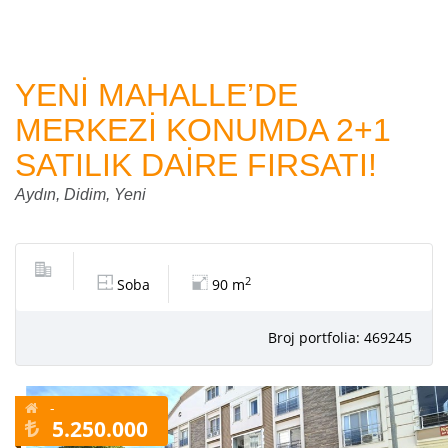
YENİ MAHALLE’DE
MERKEZİ KONUMDA 2+1
SATILIK DAİRE FIRSATI!
Aydın, Didim, Yeni
2
Soba
90 m
Broj portfolia: 469245
-
5.250.000