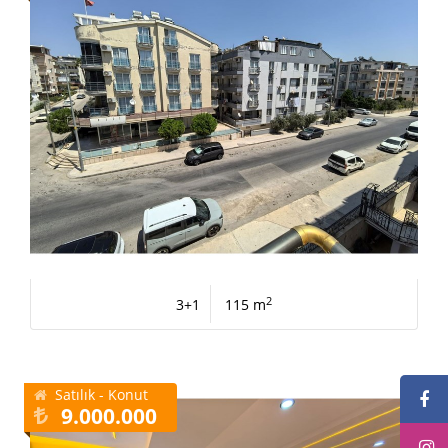
2
3+1
115 m
Satılık - Konut
9.000.000