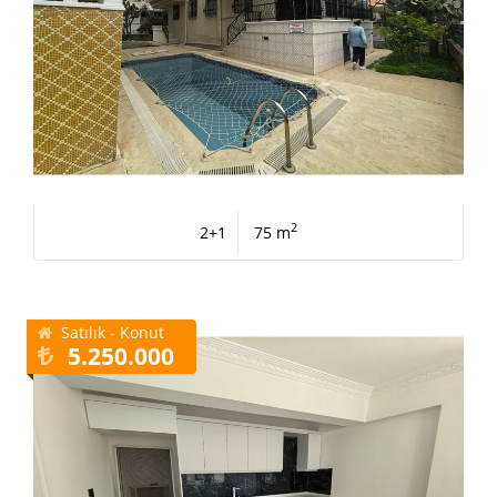
2
2+1
75 m
Satılık - Konut
5.250.000