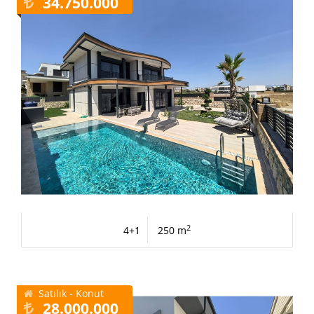
34.750.000
2
4+1
250 m
Satılık - Konut
28.000.000