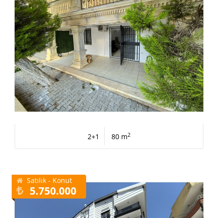
2
2+1
80 m
Satılık - Konut
5.750.000