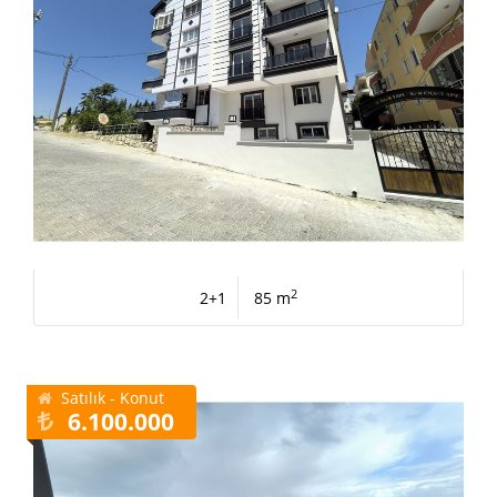
2
2+1
85 m
Satılık - Konut
6.100.000