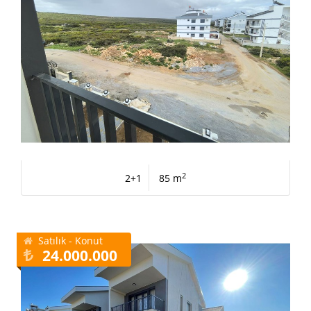
2
2+1
85 m
Satılık - Konut
24.000.000