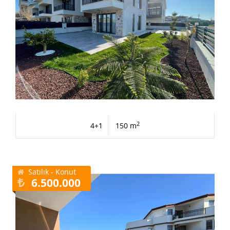
2
4+1
150 m
Satılık - Konut
6.500.000