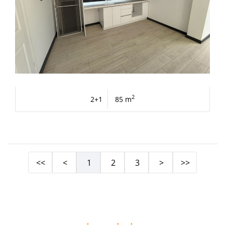
2
2+1
85 m
<<
<
1
2
3
>
>>