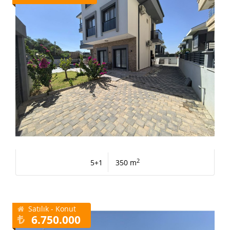
2
5+1
350 m
Satılık - Konut
6.750.000