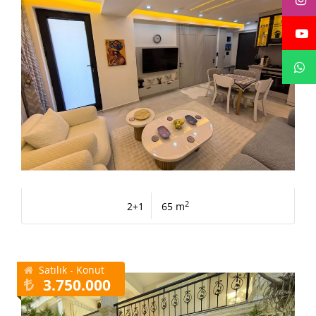
2
2+1
65 m
Satılık - Konut
3.750.000