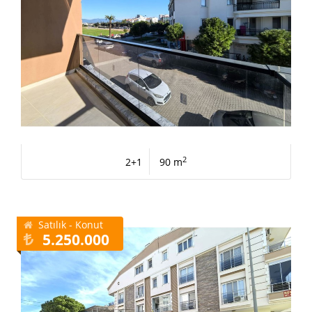
2
2+1
90 m
Satılık - Konut
5.250.000