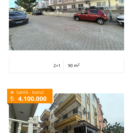
2
2+1
90 m
Satılık - Konut
4.100.000