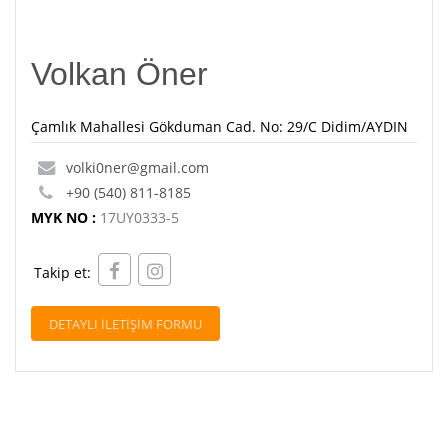
Volkan Öner
Çamlık Mahallesi Gökduman Cad. No: 29/C Didim/AYDIN
volki0ner@gmail.com
+90 (540) 811-8185
MYK NO :
17UY0333-5
Takip et:
DETAYLI İLETİŞİM FORMU