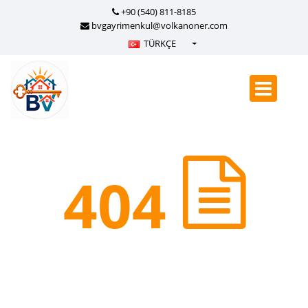
+90 (540) 811-8185
bvgayrimenkul@volkanoner.com
TÜRKÇE
Türkçe - Turkish
English - English
русский - Russian
فارسی - Persian
العربية - Arabic
404
Crnogorski - Montenegrin
Српски - Serbian