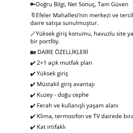
🔑Doğru Bilgi, Net Sonuç, Tam Güven
🔖Efeler Mahallesi’nin merkezi ve terci
daire satışa sunulmuştur.
🪄Yüksek giriş konumu, havuzlu site y
bir portföy.
🏡 DAİRE ÖZELLİKLERİ
✔️ 2+1 açık mutfak plan
✔️ Yüksek giriş
✔️ Müstakil giriş avantajı
✔️ Kuzey - doğu cephe
✔️ Ferah ve kullanışlı yaşam alanı
✔️ Klima, termosifon ve TV dairede bıra
✔️ Kat irtifaklı