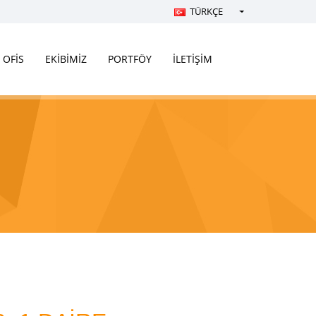
TÜRKÇE
Türkçe - Turkish
English - English
OFİS
EKİBİMİZ
PORTFÖY
İLETİŞİM
русский - Russian
فارسی - Persian
العربية - Arabic
Crnogorski - Montenegrin
Српски - Serbian