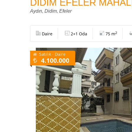
DİDİM EFELER MAHALL
Aydın, Didim, Efeler
2
Daire
2+1 Oda
75 m
Satılık - Daire
4.100.000