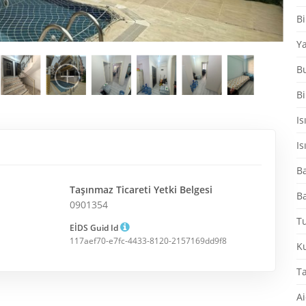
Bi
Ya
B
Bi
Is
Is
Ba
Taşınmaz Ticareti Yetki Belgesi
Ba
0901354
Tu
EİDS Guid Id
117aef70-e7fc-4433-8120-2157169dd9f8
K
T
Ai