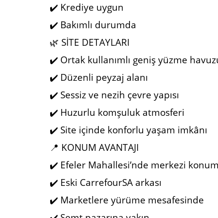
✔️ Krediye uygun
✔️ Bakımlı durumda
🌿 SİTE DETAYLARI
✔️ Ortak kullanımlı geniş yüzme havuz
✔️ Düzenli peyzaj alanı
✔️ Sessiz ve nezih çevre yapısı
✔️ Huzurlu komşuluk atmosferi
✔️ Site içinde konforlu yaşam imkânı
📍 KONUM AVANTAJI
✔️ Efeler Mahallesi’nde merkezi konu
✔️ Eski CarrefourSA arkası
✔️ Marketlere yürüme mesafesinde
✔️ Semt pazarına yakın