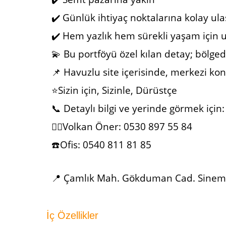
✔️ Günlük ihtiyaç noktalarına kolay ul
✔️ Hem yazlık hem sürekli yaşam için 
💫 Bu portföyü özel kılan detay; bölged
📌 Havuzlu site içerisinde, merkezi ko
⭐Sizin için, Sizinle, Dürüstçe
📞 Detaylı bilgi ve yerinde görmek için:
🙋‍♂️Volkan Öner: 0530 897 55 84
☎️Ofis: 0540 811 81 85
📍 Çamlık Mah. Gökduman Cad. Sinem A
İç Özellikler