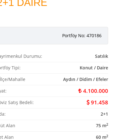
2+1 DAİRE
Portföy No: 470186
ayrimenkul Durumu:
Satılık
rtföy Tipi:
Konut / Daire
/İlçe/Mahalle
Aydın / Didim / Efeler
4.100.000
yat:
91.458
viz Satış Bedeli:
da:
2+1
2
üt Alan
75 m
2
et Alan
60 m