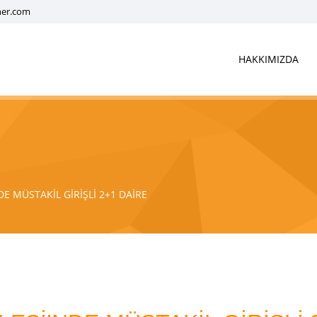
ner.com
HAKKIMIZDA
E MÜSTAKİL GİRİŞLİ 2+1 DAİRE