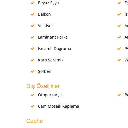
Beyaz Eşya
Eş
Balkon
Is
Vestiyer
Am
Laminant Parke
Am
Isıcamlı Doğrama
P
Karo Seramik
W
Şofben
Dış Özellikler
Otopark-Açık
Bo
Cam Mozaik Kaplama
Cephe