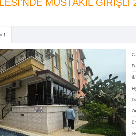
ESİ’NDE MÜSTAKİL GİRİŞLİ 
1
G
Po
İl
Fi
Dö
O
Br
N