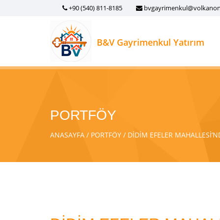
+90 (540) 811-8185
bvgayrimenkul@volkano
B&V Gayrimenkul Yatırım
PORTFÖY
ANASAYFA
PORTFÖY
DİDİM EFELER MAHALLESİ’ND