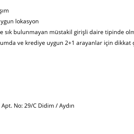
aşım
uygun lokasyon
e sık bulunmayan müstakil girişli daire tipinde olm
numda ve krediye uygun 2+1 arayanlar için dikkat ç
pt. No: 29/C Didim / Aydın