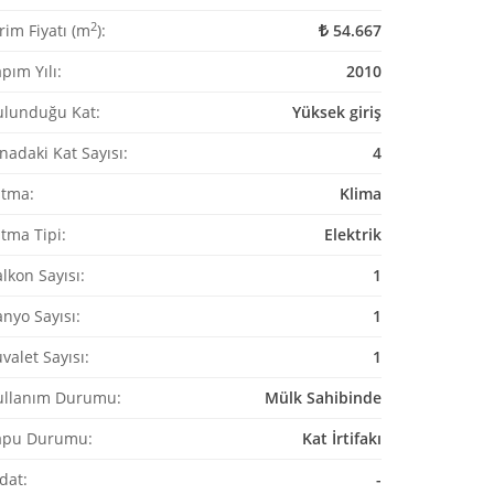
2
rim Fiyatı (m
):
54.667
pım Yılı:
2010
ulunduğu Kat:
Yüksek giriş
nadaki Kat Sayısı:
4
ıtma:
Klima
ıtma Tipi:
Elektrik
lkon Sayısı:
1
nyo Sayısı:
1
valet Sayısı:
1
ullanım Durumu:
Mülk Sahibinde
apu Durumu:
Kat İrtifakı
dat:
-