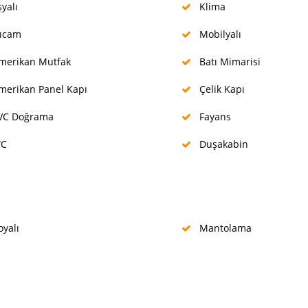
yalı
Klima
ıcam
Mobilyalı
erikan Mutfak
Batı Mimarisi
erikan Panel Kapı
Çelik Kapı
VC Doğrama
Fayans
C
Duşakabin
yalı
Mantolama