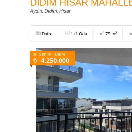
DİDİM HİSAR MAHALLE
Aydın, Didim, Hisar
2
Daire
1+1 Oda
75 m
Satılık - Daire
4.250.000