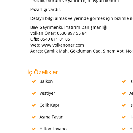
- Yazlık, oturum ve yatırım için uygun konum
Pazarlığı vardır.
Detaylı bilgi almak ve yerinde görmek için bizimle il
B&V Gayrimenkul Yatırım Danışmanlığı
Volkan Öner: 0530 897 55 84
Ofis: 0540 811 81 85
Web: www.volkanoner.com
Adres: Çamlık Mah. Gökduman Cad. Sinem Apt. No: 
İç Özellikler
Balkon
Is
Vestiyer
Am
Çelik Kapı
Is
Asma Tavan
Ha
Hilton Lavabo
Hi