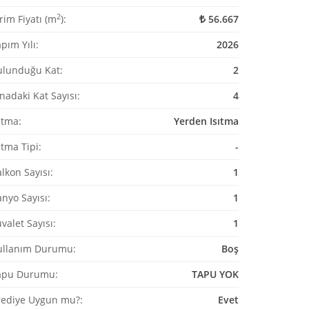
2
rim Fiyatı (m
):
56.667
pım Yılı:
2026
ulunduğu Kat:
2
nadaki Kat Sayısı:
4
ıtma:
Yerden Isıtma
ıtma Tipi:
-
lkon Sayısı:
1
nyo Sayısı:
1
valet Sayısı:
1
ullanım Durumu:
Boş
apu Durumu:
TAPU YOK
rediye Uygun mu?:
Evet