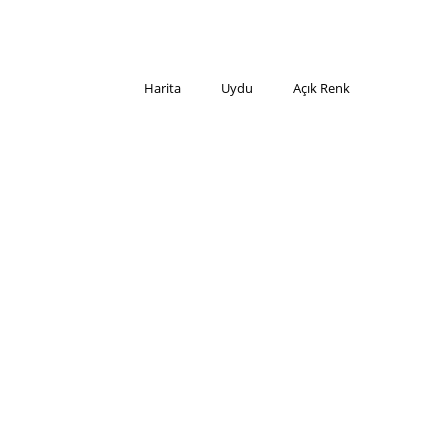
Harita
Uydu
Açık Renk