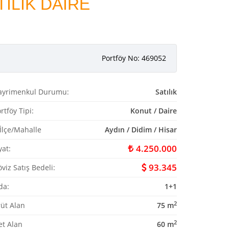
TILIK DAİRE
Portföy No: 469052
ayrimenkul Durumu:
Satılık
rtföy Tipi:
Konut / Daire
/İlçe/Mahalle
Aydın / Didim / Hisar
4.250.000
yat:
93.345
viz Satış Bedeli:
da:
1+1
2
üt Alan
75 m
2
et Alan
60 m