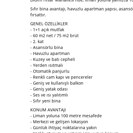
Sıfır bina avantajı, havuzlu apartman yapısı, asans
fırsattır.
GENEL ÖZELLİKLER
- 1+1 açık mutfak
- 60 m2 net / 75 m2 brüt
- 2. kat
- Asansörlü bina
- Havuzlu apartman
- Kuzey ve batı cepheli
- Yerden ısıtmalı
- Otomatik panjurlu
- Renkli cam kapı ve pencereler
- Geniş ve kullanışlı balkon
- Geniş yatak odası
- Ses ve ısı yalıtımlı
- Sıfır yeni bina
KONUM AVANTAJI
- Liman yoluna 100 metre mesafede
- Merkezi ve gelişen lokasyon
- Günlük ihtiyaç noktalarına yakın