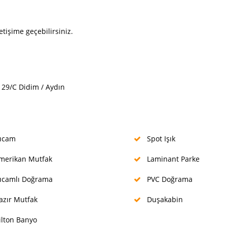
etişime geçebilirsiniz.
29/C Didim / Aydın
ıcam
Spot Işık
erikan Mutfak
Laminant Parke
ıcamlı Doğrama
PVC Doğrama
zır Mutfak
Duşakabin
lton Banyo