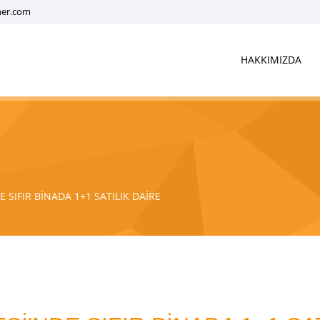
ner.com
HAKKIMIZDA
 SIFIR BİNADA 1+1 SATILIK DAİRE