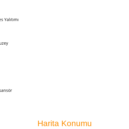
s Yalıtımı
uzey
sansör
Harita Konumu