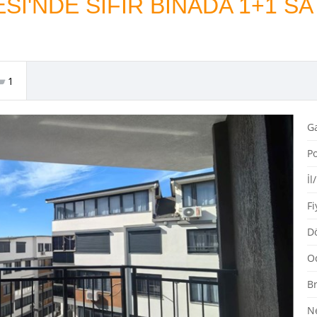
Sİ'NDE SIFIR BİNADA 1+1 SA
1
G
Po
İl
Fi
Dö
O
Br
N