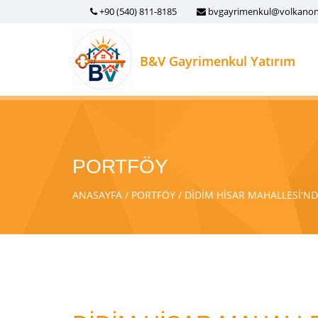
+90 (540) 811-8185
bvgayrimenkul@volkano
B&V Gayrimenkul Yatırım
PORTFÖY
ANASAYFA
PORTFÖY
DİDİM HİSAR MAHALLESİ'NDE