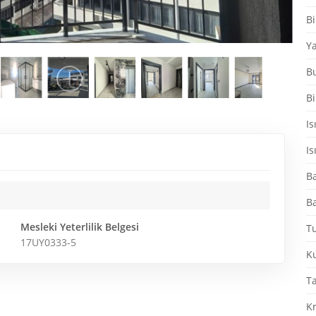
Bi
Ya
B
Bi
Is
Is
Ba
Ba
Mesleki Yeterlilik Belgesi
Tu
17UY0333-5
K
T
K