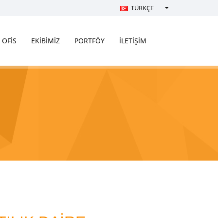
TÜRKÇE
Türkçe - Turkish
English - English
OFİS
EKİBİMİZ
PORTFÖY
İLETİŞİM
русский - Russian
فارسی - Persian
العربية - Arabic
Crnogorski - Montenegrin
Српски - Serbian