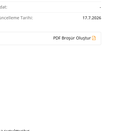
dat:
-
üncelleme Tarihi:
17.7.2026
PDF Broşür Oluştur
ışa sunulmuştur.