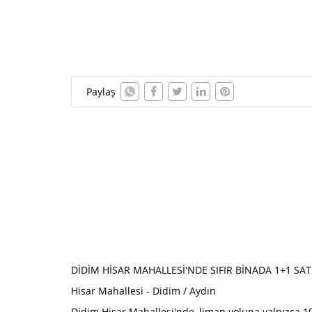
Paylaş
DİDİM HİSAR MAHALLESİ'NDE SIFIR BİNADA 1+1 SAT
Hisar Mahallesi - Didim / Aydın
Didim Hisar Mahallesi'nde, liman yoluna yalnızca 1