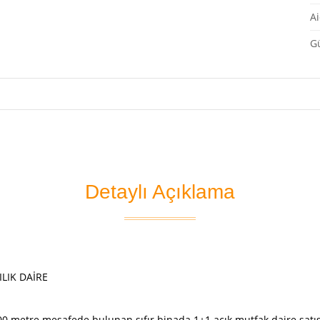
Ai
G
Detaylı Açıklama
ILIK DAİRE
00 metre mesafede bulunan sıfır binada 1+1 açık mutfak daire sat