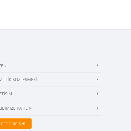
VKK
İZLİLİK SÖZLEŞMESİ
ETİŞİM
KİBİMİZE KATILIN
REOS GİRİŞ