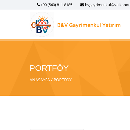
+90 (540) 811-8185
bvgayrimenkul@volkano
B&V Gayrimenkul Yatırım
PORTFÖY
ANASAYFA
PORTFÖY