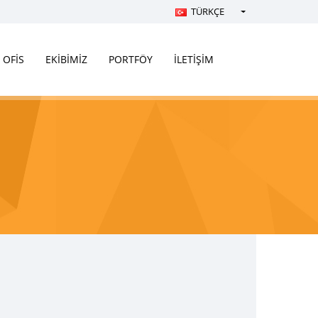
TÜRKÇE
Türkçe - Turkish
English - English
OFİS
EKİBİMİZ
PORTFÖY
İLETİŞİM
русский - Russian
فارسی - Persian
العربية - Arabic
Crnogorski - Montenegrin
Српски - Serbian