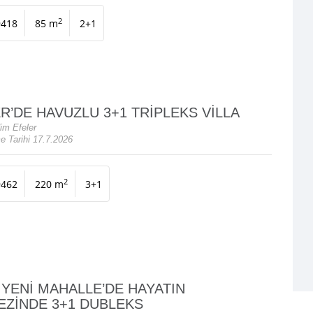
2
9418
85 m
2+1
R’DE HAVUZLU 3+1 TRİPLEKS VİLLA
im Efeler
e Tarihi 17.7.2026
2
9462
220 m
3+1
 YENİ MAHALLE’DE HAYATIN
ZİNDE 3+1 DUBLEKS