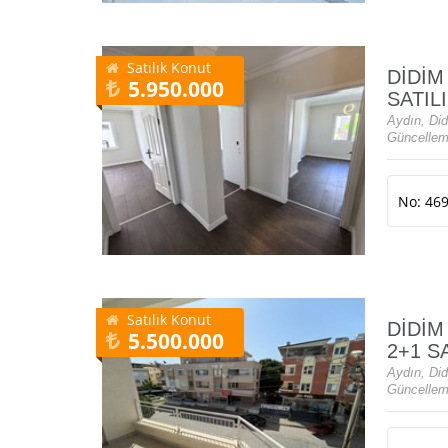
Satılık Konut
DİDİM
5.950.000
SATIL
Aydın, Di
Güncellem
No: 46
Satılık Konut
DİDİM
5.500.000
2+1 S
Aydın, Did
Güncellem