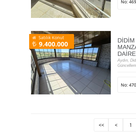
No: 46
Satılık Konut
DİDİM
9.400.000
MANZA
DAİRE
Aydın, Did
Güncellem
No: 47
<<
<
1