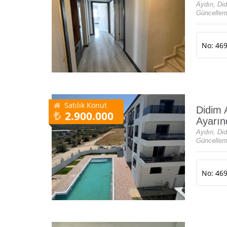
Aydın, Di
Güncellem
No: 46
Satılık Konut
Didim 
2.900.000
Ayarın
Aydın, Di
Güncellem
No: 46