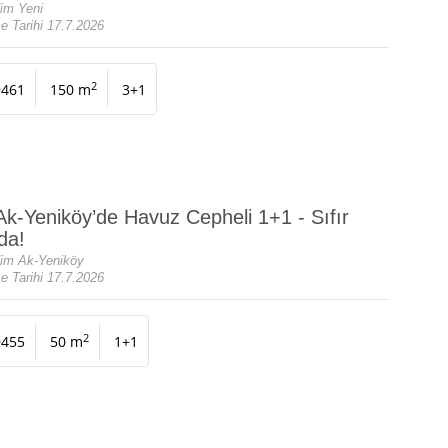
dim Yeni
e Tarihi 17.7.2026
2
9461
150 m
3+1
Ak-Yeniköy’de Havuz Cepheli 1+1 - Sıfır
da!
dim Ak-Yeniköy
e Tarihi 17.7.2026
2
9455
50 m
1+1