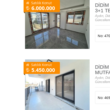
Satılık Konut
DİDİM
6.000.000
3+1 T
Aydın, Did
Güncellem
No: 47
Satılık Konut
DİDİM
5.450.000
MUTFA
Aydın, Did
Güncellem
No: 46