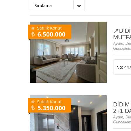
Sıralama
Satılık Konut
📍DİD
6.500.000
MUTFA
Aydın, Did
Güncellem
No: 44
Satılık Konut
DİDİM
5.350.000
2+1 D
Aydın, Did
Güncellem