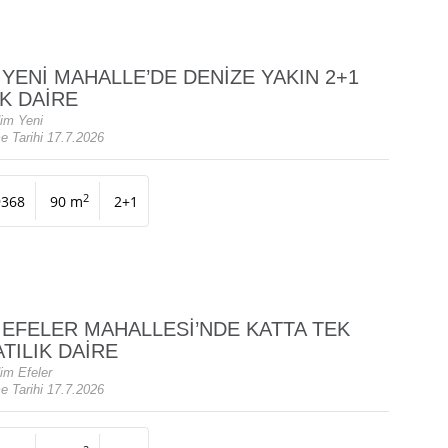
 YENİ MAHALLE’DE DENİZE YAKIN 2+1
IK DAİRE
dim Yeni
e Tarihi 17.7.2026
2
9368
90 m
2+1
 EFELER MAHALLESİ’NDE KATTA TEK
ATILIK DAİRE
im Efeler
e Tarihi 17.7.2026