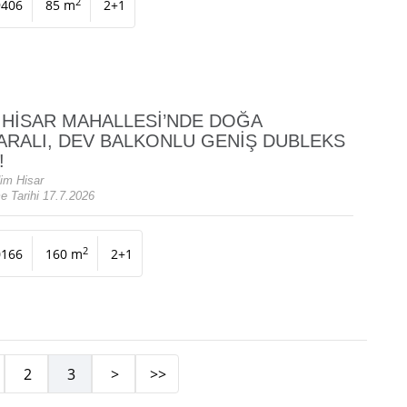
2
9406
85 m
2+1
 HİSAR MAHALLESİ’NDE DOĞA
RALI, DEV BALKONLU GENİŞ DUBLEKS
!
im Hisar
e Tarihi 17.7.2026
2
0166
160 m
2+1
2
3
>
>>