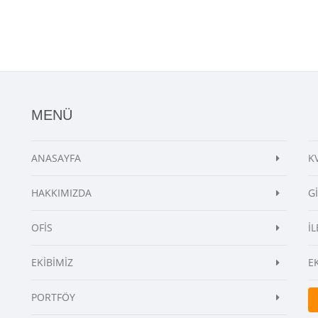
MENÜ
ANASAYFA
K
HAKKIMIZDA
G
OFİS
İL
EKİBİMİZ
E
PORTFÖY