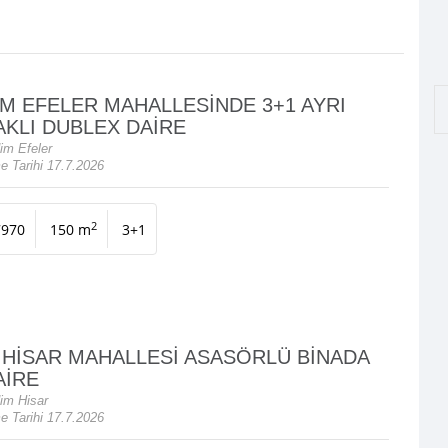
İM EFELER MAHALLESİNDE 3+1 AYRI
KLI DUBLEX DAİRE
im Efeler
e Tarihi 17.7.2026
2
7970
150 m
3+1
 HİSAR MAHALLESİ ASASÖRLÜ BİNADA
AİRE
im Hisar
e Tarihi 17.7.2026