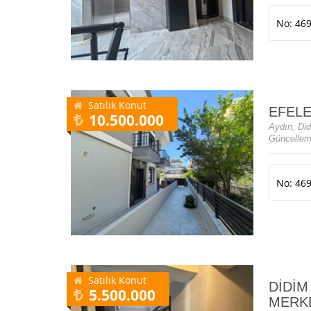
No: 46
Satılık Konut
EFELE
10.500.000
Aydın, Did
Güncellem
No: 46
Satılık Konut
DİDİM
5.500.000
MERKE