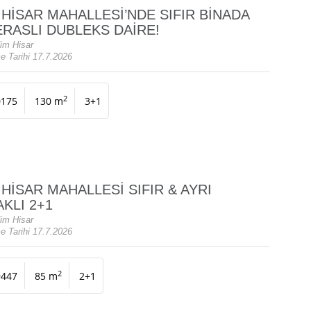
 HİSAR MAHALLESİ’NDE SIFIR BİNADA
ERASLI DUBLEKS DAİRE!
im Hisar
e Tarihi 17.7.2026
2
0175
130 m
3+1
 HİSAR MAHALLESİ SIFIR & AYRI
KLI 2+1
im Hisar
e Tarihi 17.7.2026
2
9447
85 m
2+1